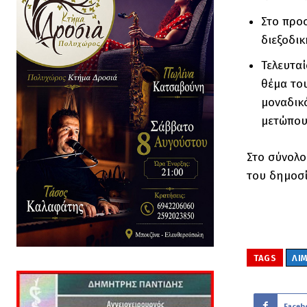
Στο προσ
διεξοδικ
Τελευτα
θέμα το
μοναδικό
μετώπου
Στο σύνολο
του δημοσί
TAGS
ΛΙ
Faceb