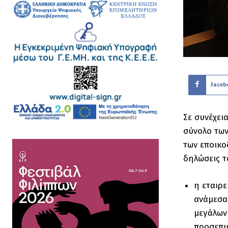
Faceb
Σε συνέχει
σύνολο των
των εποικο
δηλώσεις τ
η εταιρ
ανάμεσα 
μεγάλων
προσεπικ