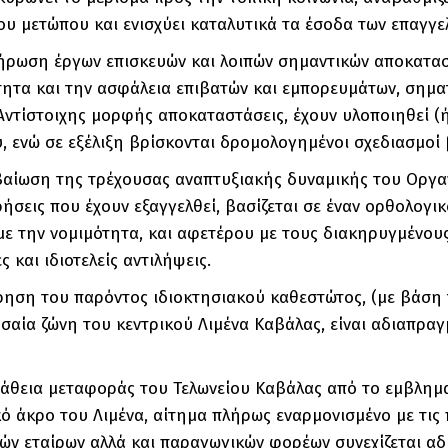
ου μετώπου και ενισχύει καταλυτικά τα έσοδα των επαγγε
ήρωση έργων επισκευών και λοιπών σημαντικών αποκατασ
τητα και την ασφάλεια επιβατών και εμπορευμάτων, σημα
Αντίστοιχης μορφής αποκαταστάσεις, έχουν υλοποιηθεί (ή
, ενώ σε εξέλιξη βρίσκονται δρομολογημένοι σχεδιασμοί 
βαίωση της τρέχουσας αναπτυξιακής δυναμικής του Οργα
ήσεις που έχουν εξαγγελθεί, βασίζεται σε έναν ορθολογ
με την νομιμότητα, και αφετέρου με τους διακηρυγμένου
ς και ιδιοτελείς αντιλήψεις.
ρηση του παρόντος ιδιοκτησιακού καθεστώτος, (με βάσ
σαία ζώνη του κεντρικού Λιμένα Καβάλας, είναι αδιαπραγ
άθεια μεταφοράς του Τελωνείου Καβάλας από το εμβλημα
ό άκρο του Λιμένα, αίτημα πλήρως εναρμονισμένο με τις 
ών εταίρων αλλά και παραγωγικών φορέων συνεχίζεται αδιάλ