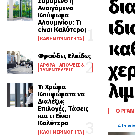
δι
Συρόμενο ή
Ανοιγόμενο
Κούφωμα
ιδ
Αλουμινίου: Τι
είναι Καλύτερο;
ΚΑΘΗΜΕΡΙΝΌΤΗΤΑ
κα
Φρούδες Ελπίδες
χε
ΆΡΘΡΑ - ΑΠΌΨΕΙΣ &
ΣΥΝΕΝΤΕΎΞΕΙΣ
λι
Τι Χρώμα
Κουφώματα να
Διαλέξω;
Επιλογές, Τάσεις
ΟΡΓΑΝ
και τι Είναι
Καλύτερο
4 Ιουνί
ΚΑΘΗΜΕΡΙΝΌΤΗΤΑ