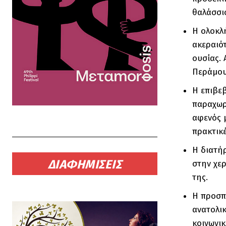
θαλάσσι
Η ολοκλ
ακεραιό
ουσίας. 
Περάμου
Η επιβε
παραχωρ
αφενός 
πρακτικέ
Η διατή
ΔΙΑΦΗΜΙΣΕΙΣ
στην χερ
της.
Η προσπ
ανατολικ
κοινωνικ