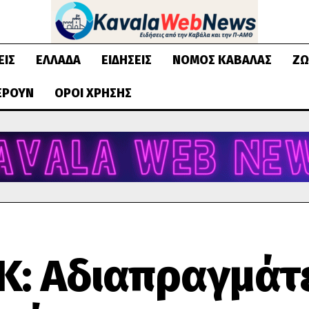
ΕΙΣ
ΕΛΛΆΔΑ
ΕΙΔΉΣΕΙΣ
ΝΟΜΌΣ ΚΑΒΆΛΑΣ
ΖΩ
ΈΡΟΥΝ
ΌΡΟΙ ΧΡΉΣΗΣ
Κ: Αδιαπραγμάτ