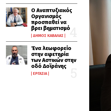
Ο Αναπτυξιακός
Οργανισμός
προσπαθεί να
βρει βηματισμό
ΔΉΜΟΣ ΚΑΒΆΛΑΣ
Ένα λεωφορείο
στην αφετηρία
των Αστικών στην
οδό Δοϊράνης
ΕΡΓΑΣΊΑ