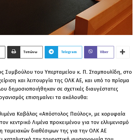
Τυπώνω
Telegram
Viber
ς Συμβούλου του Υπερταμείου κ. Π. Σταμπουλίδη, στο
είριση και λειτουργία της ΟΛΚ ΑΕ, και υπό το πρίσμα
ου δημοσιοποιήθηκαν σε σχετικές διαυγέστατες
γανισμός επισημαίνει τα ακόλουθα:
ν λιμένα Καβάλας «Απόστολος Παύλος», με κορυφαία
ον κεντρικό Λιμένα προκειμένου για τον ελλιμενισμό
η ταμειακών διαθέσιμων της για την ΟΛΚ ΑΕ
ει καταλυτικά την τουριστική φυσιογνωμία του