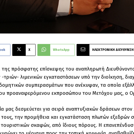
ook
X
WhatsApp
ΗΛΕΚΤΡΟΝΙΚΗ ΔΙΕΥΘΥΝΣΗ
α της πρόσφατης επίσκεψης του αναπληρωτή Διευθύνοντο
 -τριών- λιμενικών εγκαταστάσεων υπό την διοίκηση, διαχ
δομητικών συμπερασμάτων που ανέκυψαν, τα οποία εξάλλ
ου προαναφερόμενου εκπροσώπου του Μετόχου μας, ο Ορ
εία μας δεσμεύεται για σειρά αναπτυξιακών δράσεων στο
τους, την προμήθεια και εγκατάσταση πλωτών εξεδρών στ
 τουριστικών σκαφών, από ίδιους πόρους. Η επανεπένδυσ
υρώνει το μέρισμα προς την τοπική κοινωνία, αναβαθμίζ