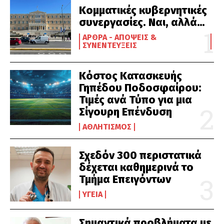
Κομματικές κυβερνητικές
συνεργασίες. Ναι, αλλά…
ΆΡΘΡΑ - ΑΠΌΨΕΙΣ &
ΣΥΝΕΝΤΕΎΞΕΙΣ
Κόστος Κατασκευής
Γηπέδου Ποδοσφαίρου:
Τιμές ανά Τύπο για μια
Σίγουρη Επένδυση
ΑΘΛΗΤΙΣΜΌΣ
Σχεδόν 300 περιστατικά
δέχεται καθημερινά το
Τμήμα Επειγόντων
ΥΓΕΊΑ
Σημαντικά προβλήματα με