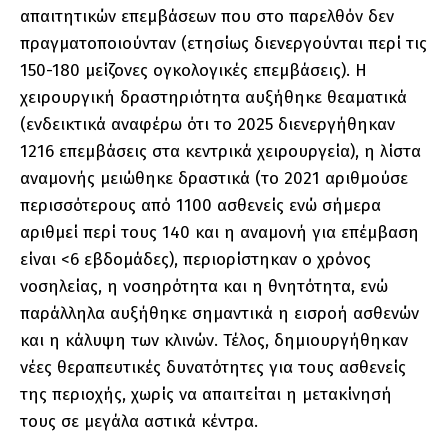
απαιτητικών επεμβάσεων που στο παρελθόν δεν
πραγματοποιούνταν (ετησίως διενεργούνται περί τις
150-180 μείζονες ογκολογικές επεμβάσεις). Η
χειρουργική δραστηριότητα αυξήθηκε θεαματικά
(ενδεικτικά αναφέρω ότι το 2025 διενεργήθηκαν
1216 επεμβάσεις στα κεντρικά χειρουργεία), η λίστα
αναμονής μειώθηκε δραστικά (το 2021 αριθμούσε
περισσότερους από 1100 ασθενείς ενώ σήμερα
αριθμεί περί τους 140 και η αναμονή για επέμβαση
είναι <6 εβδομάδες), περιορίστηκαν ο χρόνος
νοσηλείας, η νοσηρότητα και η θνητότητα, ενώ
παράλληλα αυξήθηκε σημαντικά η εισροή ασθενών
και η κάλυψη των κλινών. Τέλος, δημιουργήθηκαν
νέες θεραπευτικές δυνατότητες για τους ασθενείς
της περιοχής, χωρίς να απαιτείται η μετακίνησή
τους σε μεγάλα αστικά κέντρα.