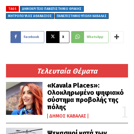
TAGS
ΔΗΜΟΚΡΙΤΕΙΟ ΠΑΝΕΠΙΣΤΗΜΙΟ ΘΡΑΚΗΣ
ΜΗΤΡΟΠΟΥΛΟΣ ΑΘΑΝΑΣΙΟΣ
ΠΑΝΕΠΙΣΤΗΜΙΟΎΠΟΛΗ ΚΑΒΆΛΑΣ
Facebook
X
WhatsApp
Τελευταία Θέματα
«Kavala Places»:
Ολοκληρωμένο ψηφιακό
σύστημα προβολής της
πόλης
ΔΉΜΟΣ ΚΑΒΆΛΑΣ
Ψεκασμοί κατά των