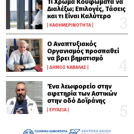
Τι Χρώμα Κουφώματα να
Διαλέξω; Επιλογές, Τάσεις
και τι Είναι Καλύτερο
ΚΑΘΗΜΕΡΙΝΌΤΗΤΑ
Ο Αναπτυξιακός
Οργανισμός προσπαθεί
να βρει βηματισμό
ΔΉΜΟΣ ΚΑΒΆΛΑΣ
Ένα λεωφορείο στην
αφετηρία των Αστικών
στην οδό Δοϊράνης
ΕΡΓΑΣΊΑ