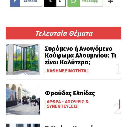
Facebook
X
WhatsApp
Τελευταία Θέματα
Συρόμενο ή Ανοιγόμενο
Κούφωμα Αλουμινίου: Τι
είναι Καλύτερο;
ΚΑΘΗΜΕΡΙΝΌΤΗΤΑ
Φρούδες Ελπίδες
ΆΡΘΡΑ - ΑΠΌΨΕΙΣ &
ΣΥΝΕΝΤΕΎΞΕΙΣ