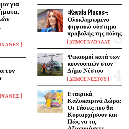
μα για
ήματα,
«Kavala Places»:
λών
Ολοκληρωμένο
ι
ψηφιακό σύστημα
προβολής της πόλης
Ο
ΔΉΜΟΣ ΚΑΒΆΛΑΣ
ΗΧΑΝΈΣ
Ψεκασμοί κατά των
κουνουπιών στον
ια τον
Δήμο Νέστου
α
ΔΉΜΟΣ ΝΈΣΤΟΥ
Εταιρικά
ΗΧΑΝΈΣ
Καλοκαιρινά Δώρα:
Οι Τάσεις που θα
Κυριαρχήσουν και
Πώς να τις
Αξιοποιήσετε