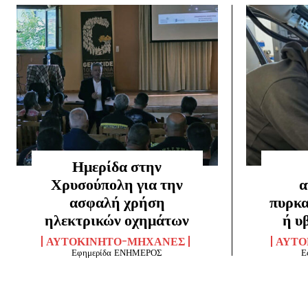
Ημερίδα στην
Χρυσούπολη για την
α
ασφαλή χρήση
πυρκα
ηλεκτρικών οχημάτων
ή υ
ΑΥΤΟΚΊΝΗΤΟ-ΜΗΧΑΝΈΣ
ΑΥΤΟ
Εφημερίδα ΕΝΗΜΕΡΟΣ
Ε