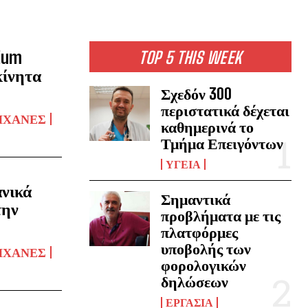
ium
TOP 5 THIS WEEK
κίνητα
Σχεδόν 300
περιστατικά δέχεται
ΗΧΑΝΈΣ
καθημερινά το
Τμήμα Επειγόντων
ΥΓΕΊΑ
ανικά
Σημαντικά
την
προβλήματα με τις
πλατφόρμες
υποβολής των
ΗΧΑΝΈΣ
φορολογικών
δηλώσεων
ΕΡΓΑΣΊΑ