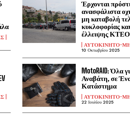
ύ
Έρχονται πρόστι
ανασφάλιστα οχ
μη καταβολή τε
άλα
κυκλοφορίας κα
έλλειψης ΚΤΕ
ΈΣ
ΑΥΤΟΚΊΝΗΤΟ-Μ
10 Οκτωβρίου 2025
MotoRAID: Όλα γ
EV
Αναβάτη, σε Έν
Κατάστημα
ΈΣ
ΑΥΤΟΚΊΝΗΤΟ-Μ
22 Ιουλίου 2025