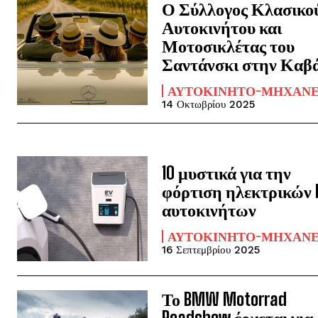
Ο Σύλλογος Κλασικο
Αυτοκινήτου και
Μοτοσικλέτας του
Σαντάνσκι στην Καβ
ΑΥΤΟΚΊΝΗΤΟ-ΜΗΧΑΝ
14 Οκτωβρίου 2025
10 μυστικά για την
φόρτιση ηλεκτρικών 
αυτοκινήτων
ΑΥΤΟΚΊΝΗΤΟ-ΜΗΧΑΝ
16 Σεπτεμβρίου 2025
Το BMW Motorrad
Roadshow έρχεται για