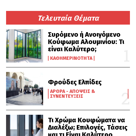
Τελευταία Θέματα
Συρόμενο ή Ανοιγόμενο
Κούφωμα Αλουμινίου: Τι
είναι Καλύτερο;
ΚΑΘΗΜΕΡΙΝΌΤΗΤΑ
Φρούδες Ελπίδες
ΆΡΘΡΑ - ΑΠΌΨΕΙΣ &
ΣΥΝΕΝΤΕΎΞΕΙΣ
Τι Χρώμα Κουφώματα να
Διαλέξω; Επιλογές, Τάσεις
και τι Είναι Καλύτερο