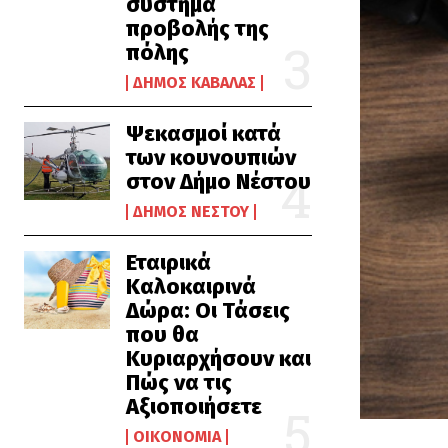
σύστημα
προβολής της
πόλης
ΔΉΜΟΣ ΚΑΒΆΛΑΣ
Ψεκασμοί κατά
των κουνουπιών
στον Δήμο Νέστου
ΔΉΜΟΣ ΝΈΣΤΟΥ
Εταιρικά
Καλοκαιρινά
Δώρα: Οι Τάσεις
που θα
Κυριαρχήσουν και
Πώς να τις
Αξιοποιήσετε
ΟΙΚΟΝΟΜΊΑ