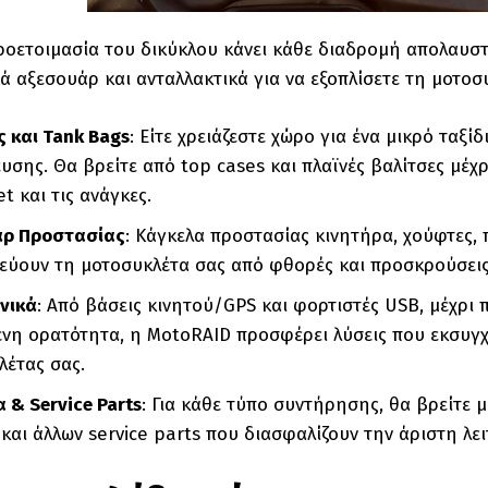
οετοιμασία του δικύκλου κάνει κάθε διαδρομή απολαυστ
ά αξεσουάρ και ανταλλακτικά για να εξοπλίσετε τη μοτοσ
ς και Tank
Bags
: Είτε χρειάζεστε χώρο για ένα μικρό ταξίδ
σης. Θα βρείτε από top cases και πλαϊνές βαλίτσες μέχρ
t και τις ανάγκες.
άρ Προστασίας
: Κάγκελα προστασίας κινητήρα, χούφτες,
εύουν τη μοτοσυκλέτα σας από φθορές και προσκρούσεις,
νικά
: Από βάσεις κινητού/GPS και φορτιστές USB, μέχρι
ένη ορατότητα, η MotoRAID προσφέρει λύσεις που εκσυγχρ
λέτας σας.
α & Service
Parts
: Για κάθε τύπο συντήρησης, θα βρείτε 
και άλλων service parts που διασφαλίζουν την άριστη λε