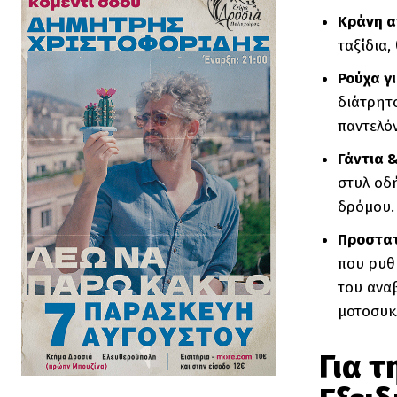
Κράνη α
ταξίδια,
Ρούχα γ
διάτρητ
παντελόν
Γάντια 
στυλ οδή
δρόμου.
Προστατ
που ρυθμ
του αναβ
μοτοσυκ
Για τ