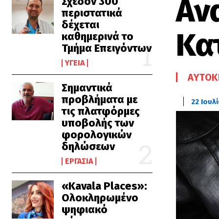
Αν
Σχεδόν 300
περιστατικά
δέχεται
Κα
καθημερινά το
Τμήμα Επειγόντων
ΥΓΕΊΑ
ΑΥΤΟΚ
Σημαντικά
προβλήματα με
22 Ιουλ
τις πλατφόρμες
υποβολής των
φορολογικών
δηλώσεων
ΕΡΓΑΣΊΑ
«Kavala Places»:
Ολοκληρωμένο
ψηφιακό