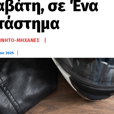
αβάτη, σε Ένα
τάστημα
ΊΝΗΤΟ-ΜΗΧΑΝΈΣ
ίου 2025