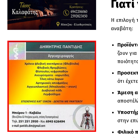
Γιατί
Η επιλογή 
αναβάτη:
Προϊόντ
ζουν για
ποιότητα
Προσεκτ
ότι έχε
Άμεση α
αποστέλλ
Υποστήρ
στην επι
Φιλικό 