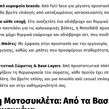
πό κορυφαία brands
: Από full-face για μέγιστη προστασ
 θα βρείτε επιλογές από καταξιωμένους κατασκευαστές π
ια κάθε εποχή
: Είτε αναζητάτε ένα αδιάβροχο και θερμικό
ο παντελόνι για τις καλοκαιρινές βόλτες, η MotoRAID πρ
ια μέχρι θερμικά εσώρουχα και αδιάβροχα σετ, που συνδ
& Μπότες
: Με έμφαση στην προστασία και την εργονομία, 
γησης, καθώς και μπότες που προσφέρουν σταθερότητα, α
ευτικά Σώματος & Base
Layers
: Από προστατευτικά πλάτ
ίζουν τη θερμοκρασία του σώματος, κάθε προϊόν έχει επι
άτη. Θα βρείτε επίσης και μια ποικιλία από casual επιλ
λέτα και στην καθημερινότητά σας.
η Μοτοσυκλέτα: Από τα Βασ