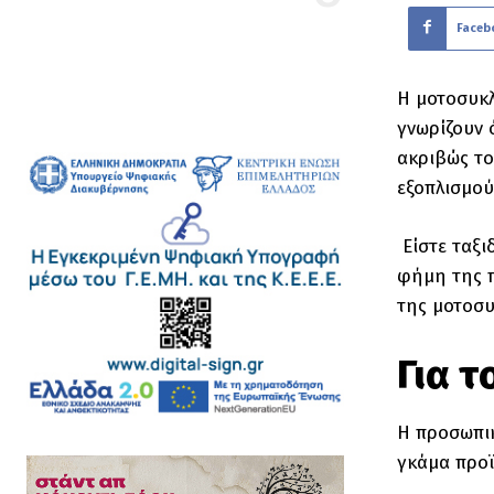
Faceb
Η μοτοσυκλ
γνωρίζουν 
ακριβώς το
εξοπλισμού
Είστε ταξι
φήμη της π
της μοτοσυ
Για 
Η προσωπικ
γκάμα προϊ