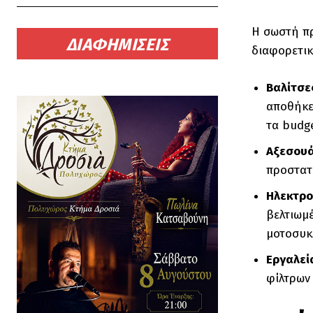
Η σωστή πρ
ΔΙΑΦΗΜΙΣΕΙΣ
διαφορετικ
Βαλίτσε
αποθήκευ
τα budge
Αξεσου
προστατ
Ηλεκτρο
βελτιωμ
μοτοσυκ
Εργαλεί
φίλτρων 