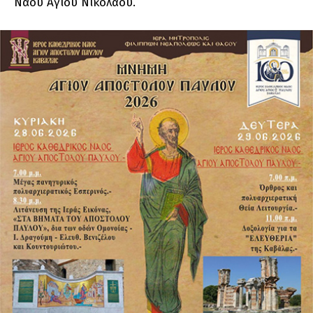
Ναού Αγίου Νικολάου.