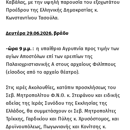
Καβάλας, με την υψηλή παρουσία του εξοχωτάτου
Προέδρου της Ελληνικής Δημοκρατίας κ.
Κωνσταντίνου Τασούλα.
Δευτέρα 29.06.2026,
βράδυ
-ώρα 9 μ.μ. :
η υπαίθρια Αγρυπνία προς τιμήν των
αγίων Αποστόλων επί των ερειπίων της
Παλαιοχριστιανικής Α΄ στους αρχαίους Φιλίππους
(είσοδος από το αρχαίο θέατρο).
Στις ιερές Ακολουθίες, κατόπιν προσκλήσεως του
Σεβ. Μητροπολίτου Φ.Ν.Θ. κ. Στεφάνου και ειδικής
αδείας της Ιεράς Συνόδου της Εκκλησίας της
Ελλάδος, θα συμμετάσχουν οι Σεβ. Μητροπολίτες
Τρίκκης, Γαρδικίου και Πύλης κ. Χρυσόστομος, και
Δρυϊνουπόλεως, Πωγωνιανής και Κονίτσης κ.