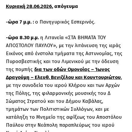
Κυριακή 28.06.2026
, απόγευμα
-ώρα 7 μ.μ. :
ο Πανηγυρικός Εσπερινός.
-ώρα 8.30 μ.μ.
η Λιτανεία «ΣΤΑ ΒΗΜΑΤΑ ΤΟΥ
ΑΠΟΣΤΟΛΟΥ ΠΑΥΛΟΥ», με την λιτάνευση της ιεράς
Εικόνος από ένστολα τμήματα της Αστυνομίας, της
Πυροσβεστικής και του Λιμενικού με την όδευση
της πομπής
δια των οδών Ομονοίας – Ίωνος
Δραγούμη – Ελευθ. Βενιζέλου και Κουντουριώτου
,
με την συνοδεία του ιερού Κλήρου και των Αρχών
της Πόλης, της φιλαρμονικής μουσικής του Δ΄
Σώματος Στρατού και του Δήμου Καβάλας,
τμημάτων των Πολιτιστικών Συλλόγων, και με
κατάληξη το Μνημείο της αφίξεως του Αποστόλου
Παύλου στην Νεάπολη παραπλεύρως του ιερού