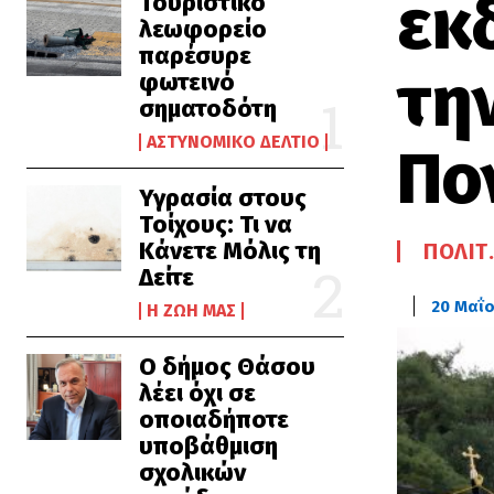
εκ
Τουριστικό
λεωφορείο
παρέσυρε
τη
φωτεινό
σηματοδότη
ΑΣΤΥΝΟΜΙΚΌ ΔΕΛΤΊΟ
Πο
Υγρασία στους
Τοίχους: Τι να
Κάνετε Μόλις τη
ΠΟΛΙΤ
Δείτε
20 Μαΐο
Η ΖΩΉ ΜΑΣ
Ο δήμος Θάσου
λέει όχι σε
οποιαδήποτε
υποβάθμιση
σχολικών