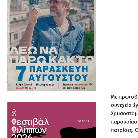
Με πρωτοβο
συνεχεία έ
Χρυσοστόμο
παρουσίαση
πατρίδες. 