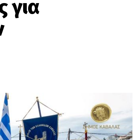
 για
ν