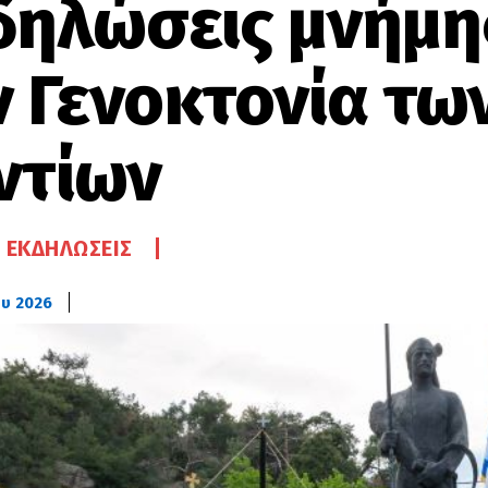
δηλώσεις μνήμης
ν Γενοκτονία τω
ντίων
. ΕΚΔΗΛΏΣΕΙΣ
υ 2026