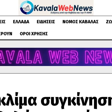
ΕΙΣ
ΕΛΛΆΔΑ
ΕΙΔΉΣΕΙΣ
ΝΟΜΌΣ ΚΑΒΆΛΑΣ
ΖΩ
ΈΡΟΥΝ
ΌΡΟΙ ΧΡΉΣΗΣ
 κλίμα συγκίνηση