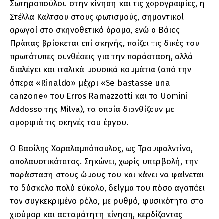
Σωτηροπούλου στην κίνηση και τις χορογραφίες, η
Στέλλα Κάλτσου στους φωτισμούς, σημαντικοί
αρωγοί στο σκηνοθετικό όραμα, ενώ ο Βάιος
Πράπας βρίσκεται επί σκηνής, παίζει τις δικές του
πρωτότυπες συνθέσεις για την παράσταση, αλλά
διαλέγει και ιταλικά μουσικά κομμάτια (από την
όπερα «Rinaldo» μέχρι «Se bastasse una
canzone» του Erros Ramazzotti και το Uomini
Addosso της Milva), τα οποία διανθίζουν με
ομορφιά τις σκηνές του έργου.
Ο Βασίλης Χαραλαμπόπουλος, ως Τρουφαλντίνο,
απολαυστικότατος. Σηκώνει, χωρίς υπερβολή, την
παράσταση στους ώμους του και κάνει να φαίνεται
το δύσκολο πολύ εύκολο, δείγμα του πόσο αγαπάει
τον συγκεκριμένο ρόλο, με ρυθμό, φυσικότητα στο
χιούμορ και ασταμάτητη κίνηση, κερδίζοντας