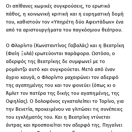
Οι απίθανες κωμικές συγκρούσεις, το ερωτικό
πάθος, η κοινωνική κριτική και η ευρηματική δομή
του, καθιστούν τον «Υπηρέτη δύο Αφεντάδων» ένα
από τα αριστουργήματα του παγκόσμιου θεάτρου.
Ο Φλορίντο (Κωνσταντίνος Γαβαλάς) και η Βεατρίκη
(Φαίη Ξυλά) ερωτεύονται παράφορα. Ωστόσο, ο
αδερφός της Βεατρίκης δε συμφωνεί με το
ρομάντζο αυτό και συγκρούεται. Μετά από έναν
άγριο καυγά, ο Φλορίντο μαχαιρώνει τον αδερφό
της αγαπημένης του και τον φονεύει (όπως κι ο
Άμλετ τον πατέρα της δικής του αγαπημένης, της
Οφηλίας). Ο δολοφόνος εγκαταλείπει το Τορίνο, για
την Βενετία, προκειμένου να γλιτώσει τις συνέπειες
του εγκλήματός του. Και η Βεατρίκη ντύνεται
άντρας και προσποιείται τον αδερφό της. Πηγαίνει