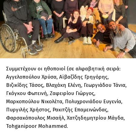
Συμμετέχουν οι ηθοποιοί (σε αλφαβητική σειρά:
Αγγελοπούλου Χρύσα, Αϊβαζίδης Γρηγόρης,
Βιζικίδης Τάσος, Βλαχάκη Ελένη, Γεωργιάδου Τάνια,
Γκόγκου Φωτεινή, Ζαφειρίου Γιώργος,
Μαρκοπούλου Νικολέτα, Πολυχρονιάδου Ευγενία,
Πυργιλής Χρήστος, Ρακιτζής Επαμεινώνδας,
Φαρσακόπουλος Μισαήλ, Χατζηδημητρίου Μάγδα,
Tohganipoor Mohammed.