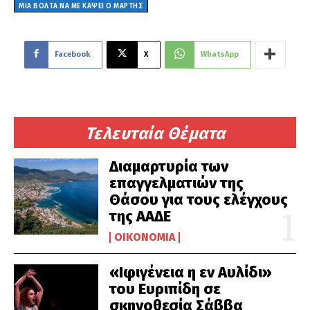
ΜΙΑ ΒΌΛΤΑ ΝΑ ΜΕ ΚΆΨΕΙ Ο ΜΆΡΤΗΣ
Facebook
X
WhatsApp
Τελευταία Θέματα
Διαμαρτυρία των
επαγγελματιών της
Θάσου για τους ελέγχους
της ΑΑΔΕ
ΟΙΚΟΝΟΜΊΑ
«Ιφιγένεια η εν Αυλίδι»
του Ευριπίδη σε
σκηνοθεσία Σάββα