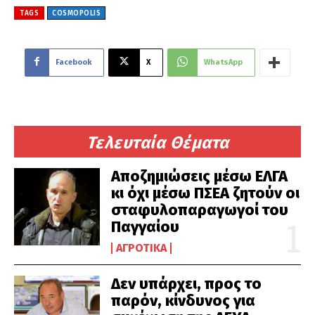
TAGS
COSMOPOLIS
Facebook
X
WhatsApp
Τελευταία Θέματα
Αποζημιώσεις μέσω ΕΛΓΑ
κι όχι μέσω ΠΣΕΑ ζητούν οι
σταφυλοπαραγωγοί του
Παγγαίου
ΑΓΡΟΤΙΚΆ
Δεν υπάρχει, προς το
παρόν, κίνδυνος για