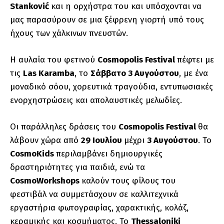
Stanković
και η ορχήστρα του και υπόσχονται να
μας παρασύρουν σε μια ξέφρενη γιορτή υπό τους
ήχους των χάλκινων πνευστών.
Η αυλαία του φετινού
Cosmopolis Festival
πέφτει με
τις
Las Karamba
, το
Σάββατο 3 Αυγούστου
, με ένα
μοναδικό σόου, χορευτικά τραγούδια, εντυπωσιακές
ενορχηστρώσεις και απολαυστικές μελωδίες.
Οι παράλληλες δράσεις του
Cosmopolis Festival
θα
λάβουν χώρα από
29 Ιουλίου
μέχρι
3 Αυγούστου
. Το
CosmoKids
περιλαμβάνει δημιουργικές
δραστηριότητες για παιδιά, ενώ τα
CosmoWorkshops
καλούν τους φίλους του
φεστιβάλ να συμμετάσχουν σε καλλιτεχνικά
εργαστήρια φωτογραφίας, χαρακτικής, κολάζ,
κεραμικής και κοσμήματος. Το
Thessaloniki