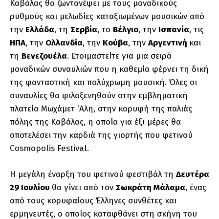
Καβάλας θα ζωντανέψει με τους μοναδικούς
ρυθμούς και μελωδίες καταξιωμένων μουσικών από
την
Ελλάδα
, τη
Σερβία
, το
Βέλγιο
, την
Ισπανία
, τις
ΗΠΑ
, την
Ολλανδία
, την
Κούβα
, την
Αργεντινή
και
τη
Βενεζουέλα
. Ετοιμαστείτε για μια σειρά
μοναδικών συναυλιών που η καθεμία φέρνει τη δική
της φανταστική και πολύχρωμη μουσική. Όλες οι
συναυλίες θα φιλοξενηθούν στην εμβληματική
πλατεία Μωχάμετ ‘Αλη, στην κορυφή της παλιάς
πόλης της Καβάλας, η οποία για έξι μέρες θα
αποτελέσει την καρδιά της γιορτής που φετινού
Cosmopolis Festival.
Η μεγάλη έναρξη του φετινού φεστιβάλ τη
Δευτέρα
29 Ιουλίου
θα γίνει από τον
Σωκράτη Μάλαμα
, ένας
από τους κορυφαίους Έλληνες συνθέτες και
ερμηνευτές, ο οποίος καταφθάνει στη σκήνη του