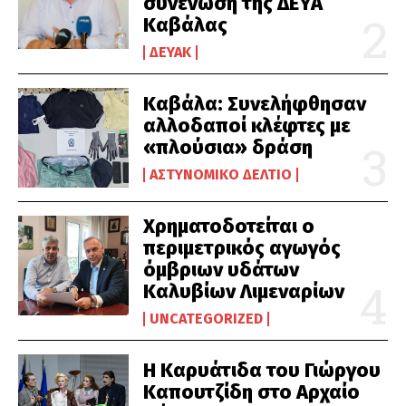
συνένωση της ΔΕΥΑ
Καβάλας
ΔΕΥΑΚ
Καβάλα: Συνελήφθησαν
αλλοδαποί κλέφτες με
«πλούσια» δράση
ΑΣΤΥΝΟΜΙΚΌ ΔΕΛΤΊΟ
Χρηματοδοτείται ο
περιμετρικός αγωγός
όμβριων υδάτων
Καλυβίων Λιμεναρίων
UNCATEGORIZED
Η Καρυάτιδα του Γιώργου
Καπουτζίδη στο Αρχαίο