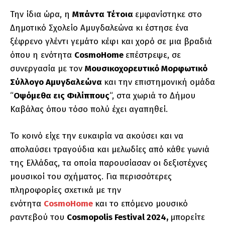
Την ίδια ώρα, η
Μπάντα Τέτοια
εμφανίστηκε στο
Δημοτικό Σχολείο Αμυγδαλεώνα κι έστησε ένα
ξέφρενο γλέντι γεμάτο κέφι και χορό σε μια βραδιά
όπου η ενότητα
CosmoHome
επέστρεψε, σε
συνεργασία με τον
Μουσικοχορευτικό Μορφωτικό
Σύλλογο Αμυγδαλεώνα
και την επιστημονική ομάδα
“
Οψόμεθα εις Φιλίππους
“, στα χωριά το Δήμου
Καβάλας όπου τόσο πολύ έχει αγαπηθεί.
Το κοινό είχε την ευκαιρία να ακούσει και να
απολαύσει τραγούδια και μελωδίες από κάθε γωνιά
της Ελλάδας, τα οποία παρουσίασαν οι δεξιοτέχνες
μουσικοί του σχήματος. Για περισσότερες
πληροφορίες σxετικά με την
ενότητα
CosmoHome
και το επόμενο μουσικό
ραντεβού του
Cosmopolis Festival 2024,
μπορείτε