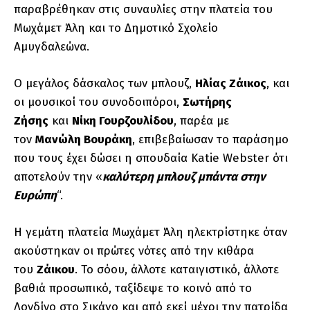
παραβρέθηκαν στις συναυλίες στην πλατεία του
Μωχάμετ Άλη και το Δημοτικό Σχολείο
Αμυγδαλεώνα.
Ο μεγάλος δάσκαλος των μπλουζ,
Ηλίας Ζάικος
, και
οι μουσικοί του συνοδοιπόροι,
Σωτήρης
Ζήσης
και
Νίκη Γουρζουλίδου
, παρέα με
τον
Μανώλη Βουράκη
, επιβεβαίωσαν το παράσημο
που τους έχει δώσει η σπουδαία Katie Webster ότι
αποτελούν την «
καλύτερη μπλουζ μπάντα στην
Ευρώπη
“.
Η γεμάτη πλατεία Μωχάμετ Άλη ηλεκτρίστηκε όταν
ακούστηκαν οι πρώτες νότες από την κιθάρα
του
Ζάικου
. Το σόου, άλλοτε καταιγιστικό, άλλοτε
βαθιά προσωπικό, ταξίδεψε το κοινό από το
Λονδίνο στο Σικάγο και από εκεί μέχρι την πατρίδα