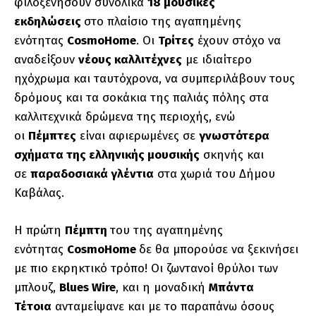
φιλοξενήσουν συνολικά
18 μουσικές
εκδηλώσεις
στο πλαίσιο της αγαπημένης
ενότητας
CosmoHome
. Οι
Τρίτες
έχουν στόχο να
αναδείξουν
νέους καλλιτέχνες
με ιδιαίτερο
ηχόχρωμα και ταυτόχρονα, να συμπεριλάβουν τους
δρόμους και τα σοκάκια της παλιάς πόλης στα
καλλιτεχνικά δρώμενα της περιοχής, ενώ
οι
Πέμπτες
είναι αφιερωμένες σε
γνωστότερα
σχήματα της ελληνικής μουσικής
σκηνής και
σε
παραδοσιακά γλέντια
στα χωριά του Δήμου
Καβάλας.
Η πρώτη
Πέμπτη
του της αγαπημένης
ενότητας
CosmoHome
δε θα μπορούσε να ξεκινήσει
με πιο εκρηκτικό τρόπο! Οι ζωντανοί θρύλοι των
μπλουζ,
Blues Wire
, και η μοναδική
Μπάντα
Τέτοια
ανταμείψανε και με το παραπάνω όσους