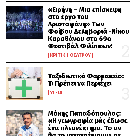
«Ειρήνη – Μια επίσκεψη
στο έργο του
Αριστοφάνη» Των
Φοίβου Δεληβοριά -Νίκου
Καραθάνου στο 69ο
Φεστιβάλ Φιλίππων!
ΚΡΙΤΙΚΉ ΘΕΆΤΡΟΥ
Ταξιδιωτικό Φαρμακείο:
Τι Πρέπει να Περιέχει
ΥΓΕΊΑ
Μάκης Παπαδόπουλος:
«Η γεωγραφία μάς έδωσε
ένα πλεονέκτημα. Το αν
θα το μετατρέψουμε σε