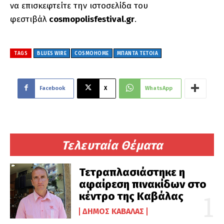
να επισκεφτείτε την ιστοσελίδα του
φεστιβάλ
cosmopolisfestival.gr
.
TAGS
BLUES WIRE
COSMOHOME
ΜΠΆΝΤΑ ΤΈΤΟΙΑ
Facebook
X
WhatsApp
Τελευταία Θέματα
Τετραπλασιάστηκε η
αφαίρεση πινακίδων στο
κέντρο της Καβάλας
ΔΉΜΟΣ ΚΑΒΆΛΑΣ