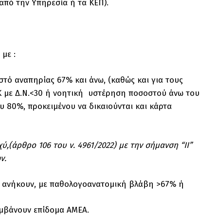
από την Υπηρεσία ή τα ΚΕΠ).
με :
ό αναπηρίας 67% και άνω, (καθώς και για τους
 με Δ.Ν.<30 ή νοητική υστέρηση ποσοστού άνω του
υ 80%, προκειμένου να δικαιούνται και κάρτα
,(άρθρο 106 του ν. 4961/2022) με την σήμανση “ΙΙ”
ν.
 ανήκουν, με παθολογοανατομική βλάβη >67% ή
μβάνουν επίδομα ΑΜΕΑ.