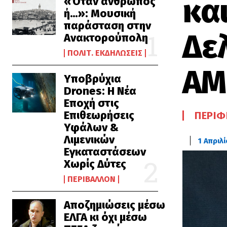
κα
«Όταν άνθρωπος
ή…»: Μουσική
παράσταση στην
Δε
Ανακτορούπολη
ΠΟΛΙΤ. ΕΚΔΗΛΏΣΕΙΣ
ΑΜ
Υποβρύχια
Drones: Η Νέα
Εποχή στις
Επιθεωρήσεις
ΠΕΡΙΦ
Υφάλων &
Λιμενικών
1 Απριλ
Εγκαταστάσεων
Χωρίς Δύτες
ΠΕΡΙΒΆΛΛΟΝ
Αποζημιώσεις μέσω
ΕΛΓΑ κι όχι μέσω