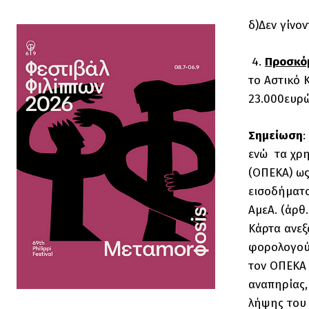
δ)Δεν γίνο
4.
Προσκόμ
το Αστικό 
23.000ευρώ
Σημείωση
:
ενώ τα χρη
(ΟΠΕΚΑ) ως
εισοδήματο
ΑμεΑ. (άρθ.
Κάρτα ανεξ
φορολογούμ
τον ΟΠΕΚΑ
αναπηρίας,
λήψης του 