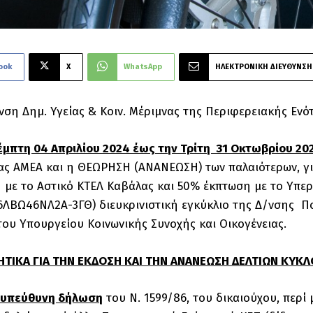
ook
X
WhatsApp
ΗΛΕΚΤΡΟΝΙΚΗ ΔΙΕΥΘΥΝΣΗ
νση Δημ. Υγείας & Κοιν. Μέριμνας της Περιφερειακής Ενό
έμπτη 04 Απριλίου 2024 έως την Τρίτη 31 Οκτωβρίου 20
ς ΑΜΕΑ και η ΘΕΩΡΗΣΗ (ΑΝΑΝΕΩΣΗ) των παλαιότερων, για
 με το Αστικό ΚΤΕΛ Καβάλας και 50% έκπτωση με το Υπερ
6ΛΒΩ46ΝΛ2Α-3ΓΘ) διευκρινιστική εγκύκλιο της Δ/νσης 
του Υπουργείου Kοινωνικής Συνοχής και Οικογένειας.
ΗΤΙΚΑ ΓΙΑ ΤΗΝ ΕΚΔΟΣΗ ΚΑΙ ΤΗΝ ΑΝΑΝΕΩΣΗ ΔΕΛΤΙΩΝ ΚΥΚ
-υπεύθυνη δήλωση
του Ν. 1599/86, του δικαιούχου, περί