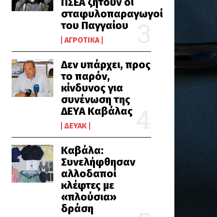
ΠΣΕΑ ζητούν οι
σταφυλοπαραγωγοί
του Παγγαίου
ΑΓΡΟΤΙΚΆ
Δεν υπάρχει, προς
το παρόν,
κίνδυνος για
συνένωση της
ΔΕΥΑ Καβάλας
ΔΕΥΑΚ
Καβάλα:
Συνελήφθησαν
αλλοδαποί
κλέφτες με
«πλούσια»
δράση