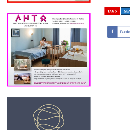
TAGS
ΔΕ
Faceb