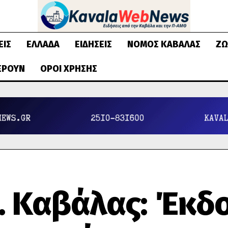
ΕΙΣ
ΕΛΛΆΔΑ
ΕΙΔΉΣΕΙΣ
ΝΟΜΌΣ ΚΑΒΆΛΑΣ
ΖΩ
ΈΡΟΥΝ
ΌΡΟΙ ΧΡΉΣΗΣ
Ε. Καβάλας: Έκδ