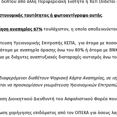
δελτίου από άλλη Περιφερειακή Ενότητα ή ΚΕΠ (δίδεται 
αστυνομικής ταυτότητας ή φωτοαντίγραφο αυτής
.
ίηση αναπηρίας 67%
τουλάχιστον, η οποία αποδεικνύεται 
υση Υγειονομικής Επιτροπής ΚΕΠΑ, για άτομα με ποσοστ
άτομα με αναπηρία όρασης άνω του 80% ή άτομα με ΒΝΚ
α με διάχυτες αναπτυξιακές διαταραχές-αυτισμός άνω το
διαφερόμενοι διαθέτουν Ψηφιακή Κάρτα Αναπηρίας, σε ισχύ
ίται να προσκομίσουν γνωμάτευση Υγειονομικών Επιτροπώ
η Διοικητικού Διευθυντή του Ασφαλιστικού Φορέα που
ση χορήγησης επιδόματος από τον ΟΠΕΚΑ για όσους λα