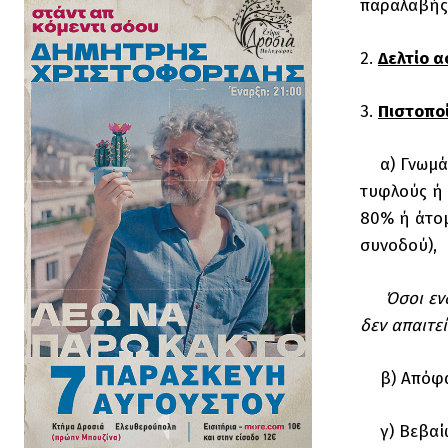
παραλαβής 
2.
Δελτίο 
3.
Πιστοπο
α) Γνωμάτε
τυφλούς ή 
80% ή άτομ
συνοδού),
Όσοι εν
δεν απαιτε
β) Απόφασ
γ) Βεβαίω