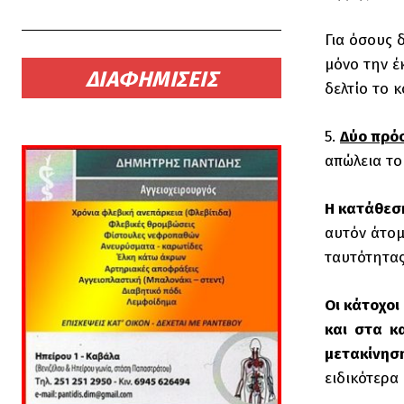
Για όσους 
μόνο την έ
ΔΙΑΦΗΜΙΣΕΙΣ
δελτίο το 
5.
Δύο πρό
απώλεια το
Η κατάθεσ
αυτόν άτομ
τα
Οι κάτοχοι
και στα κ
μετακίνηση
ειδικότερα