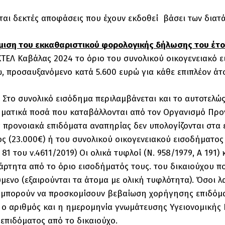
νται δεκτές αποφάσεις που έχουν εκδοθεί βάσει των διατ
ιση του εκκαθαριστικού φορολογικής δήλωσης του έτο
ΚΤΕΛ Καβάλας 2024 το όριο του συνολικού οικογενειακό 
, προσαυξανόμενο κατά 5.600 ευρώ για κάθε επιπλέον άτ
 Στο συνολικό εισόδημα περιλαμβάνεται και το αυτοτελ
ματικά ποσά που καταβάλλονται από τον Οργανισμό Προ
 προνοιακά επιδόματα αναπηρίας δεν υπολογίζονται στα 
ς (23.000€) ή του συνολικού οικογενειακού εισοδήματος
 81 του ν.4611/2019) Οι ολικά τυφλοί (Ν. 958/1979, Α΄ 191
άρτητα από το όριο εισοδήματός τους. του δικαιούχου πο
ενο (εξαιρούνται τα άτομα με ολική τυφλότητα). Όσοι λ
 μπορούν να προσκομίσουν βεβαίωση χορήγησης επιδόμα
 ο αριθμός και η ημερομηνία γνωμάτευσης Υγειονομικής 
επιδόματος από το δικαιούχο.