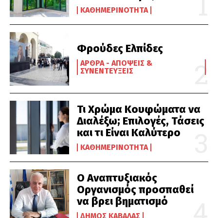
ΚΑΘΗΜΕΡΙΝΌΤΗΤΑ
Φρούδες Ελπίδες
ΆΡΘΡΑ - ΑΠΌΨΕΙΣ &
ΣΥΝΕΝΤΕΎΞΕΙΣ
Τι Χρώμα Κουφώματα να
Διαλέξω; Επιλογές, Τάσεις
και τι Είναι Καλύτερο
ΚΑΘΗΜΕΡΙΝΌΤΗΤΑ
Ο Αναπτυξιακός
Οργανισμός προσπαθεί
να βρει βηματισμό
ΔΉΜΟΣ ΚΑΒΆΛΑΣ