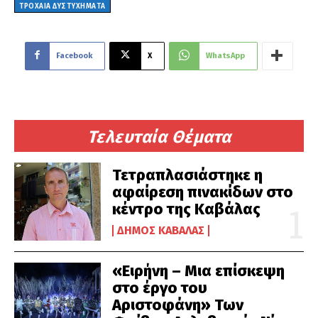
ΤΡΟΧΑΙΑ ΔΥΣΤΥΧΗΜΑΤΑ
Facebook
X
WhatsApp
Τελευταία Θέματα
Τετραπλασιάστηκε η
αφαίρεση πινακίδων στο
κέντρο της Καβάλας
ΔΉΜΟΣ ΚΑΒΆΛΑΣ
«Ειρήνη – Μια επίσκεψη
στο έργο του
Αριστοφάνη» Των