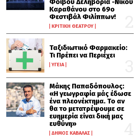
Φοίβου Δεληβοριά -Νίκου
Καραθάνου στο 69ο
Φεστιβάλ Φιλίππων!
ΚΡΙΤΙΚΉ ΘΕΆΤΡΟΥ
Ταξιδιωτικό Φαρμακείο:
Τι Πρέπει να Περιέχει
ΥΓΕΊΑ
Μάκης Παπαδόπουλος:
«Η γεωγραφία μάς έδωσε
ένα πλεονέκτημα. Το αν
θα το μετατρέψουμε σε
ευημερία είναι δική μας
ευθύνη»
ΔΉΜΟΣ ΚΑΒΆΛΑΣ