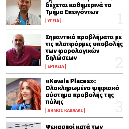
δέχεται καθημερινά το
Τμήμα Επειγόντων
ΥΓΕΊΑ
Σημαντικά προβλήματα με
τις πλατφόρμες υποβολής
των φορολογικών
δηλώσεων
ΕΡΓΑΣΊΑ
«Kavala Places»:
Ολοκληρωμένο ψηφιακό
σύστημα προβολής της
πόλης
ΔΉΜΟΣ ΚΑΒΆΛΑΣ
Ψεκασμοί κατά των