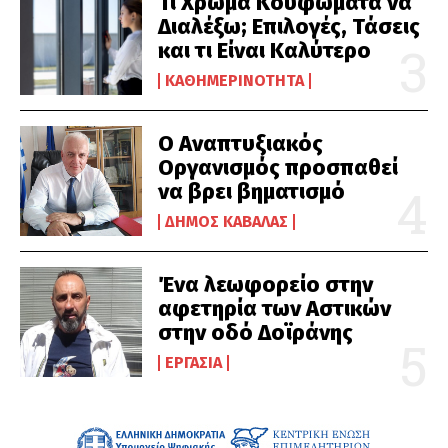
Τι Χρώμα Κουφώματα να
Διαλέξω; Επιλογές, Τάσεις
και τι Είναι Καλύτερο
ΚΑΘΗΜΕΡΙΝΌΤΗΤΑ
Ο Αναπτυξιακός
Οργανισμός προσπαθεί
να βρει βηματισμό
ΔΉΜΟΣ ΚΑΒΆΛΑΣ
Ένα λεωφορείο στην
αφετηρία των Αστικών
στην οδό Δοϊράνης
ΕΡΓΑΣΊΑ