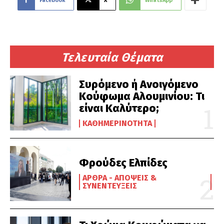
Facebook
X
WhatsApp
Τελευταία Θέματα
Συρόμενο ή Ανοιγόμενο
Κούφωμα Αλουμινίου: Τι
είναι Καλύτερο;
ΚΑΘΗΜΕΡΙΝΌΤΗΤΑ
Φρούδες Ελπίδες
ΆΡΘΡΑ - ΑΠΌΨΕΙΣ &
ΣΥΝΕΝΤΕΎΞΕΙΣ