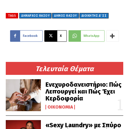
TAGS
ΔΉΜΑΡΧΟΣ ΘΆΣΟΥ
ΔΗΜΟΣ ΘΑΣΟΥ
ΔΙΟΙΚΗΤΗΣ Δ' ΣΣ
Facebook
X
WhatsApp
Τελευταία Θέματα
Ενεχυροδανειστήριο: Πώς
Λειτουργεί και Πώς Έχει
Κερδοφορία
ΟΙΚΟΝΟΜΊΑ
«Sexy Laundry» με Σπύρο