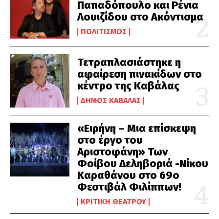
Παπαδόπουλο και Ρένια
Λουιζίδου στο Ακόντισμα
ΠΟΛΙΤΙΣΜΌΣ
Τετραπλασιάστηκε η
αφαίρεση πινακίδων στο
κέντρο της Καβάλας
ΔΉΜΟΣ ΚΑΒΆΛΑΣ
«Ειρήνη – Μια επίσκεψη
στο έργο του
Αριστοφάνη» Των
Φοίβου Δεληβοριά -Νίκου
Καραθάνου στο 69ο
Φεστιβάλ Φιλίππων!
ΚΡΙΤΙΚΉ ΘΕΆΤΡΟΥ