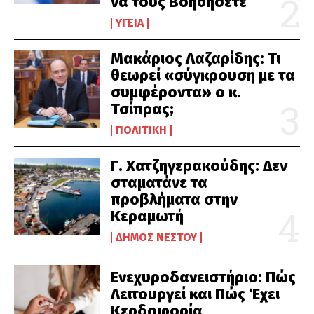
να τους Βοηθήσετε
ΥΓΕΊΑ
Μακάριος Λαζαρίδης: Τι
θεωρεί «σύγκρουση με τα
συμφέροντα» ο κ.
Τσίπρας;
ΠΟΛΙΤΙΚΉ
Γ. Χατζηγερακούδης: Δεν
σταματάνε τα
προβλήματα στην
Κεραμωτή
ΔΉΜΟΣ ΝΈΣΤΟΥ
Ενεχυροδανειστήριο: Πώς
Λειτουργεί και Πώς Έχει
Κερδοφορία