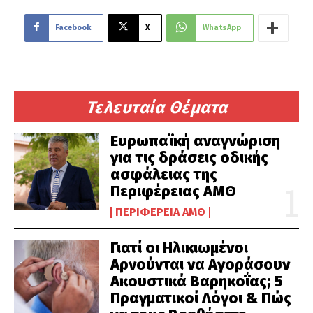
Facebook
X
WhatsApp
Τελευταία Θέματα
Ευρωπαϊκή αναγνώριση
για τις δράσεις οδικής
ασφάλειας της
Περιφέρειας ΑΜΘ
ΠΕΡΙΦΈΡΕΙΑ ΑΜΘ
Γιατί οι Ηλικιωμένοι
Αρνούνται να Αγοράσουν
Ακουστικά Βαρηκοΐας; 5
Πραγματικοί Λόγοι & Πώς