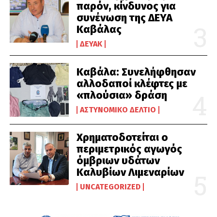
παρόν, κίνδυνος για
συνένωση της ΔΕΥΑ
Καβάλας
ΔΕΥΑΚ
Καβάλα: Συνελήφθησαν
αλλοδαποί κλέφτες με
«πλούσια» δράση
ΑΣΤΥΝΟΜΙΚΌ ΔΕΛΤΊΟ
Χρηματοδοτείται ο
περιμετρικός αγωγός
όμβριων υδάτων
Καλυβίων Λιμεναρίων
UNCATEGORIZED