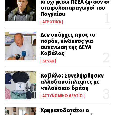
κι όχι μέσω ΠΣΕΑ ζητούν οι
σταφυλοπαραγωγοί του
Παγγαίου
ΑΓΡΟΤΙΚΆ
Δεν υπάρχει, προς το
παρόν, κίνδυνος για
συνένωση της ΔΕΥΑ
Καβάλας
ΔΕΥΑΚ
Καβάλα: Συνελήφθησαν
αλλοδαποί κλέφτες με
«πλούσια» δράση
ΑΣΤΥΝΟΜΙΚΌ ΔΕΛΤΊΟ
Χρηματοδοτείται ο