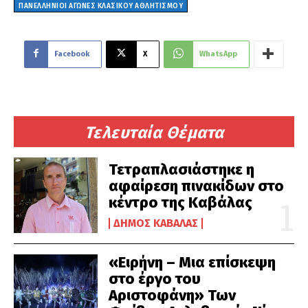
ΠΑΝΕΛΛΉΝΙΟΙ ΑΓΏΝΕΣ ΚΛΑΣΙΚΟΎ ΑΘΛΗΤΙΣΜΟΎ
Facebook
X
WhatsApp
Τελευταία Θέματα
Τετραπλασιάστηκε η
αφαίρεση πινακίδων στο
κέντρο της Καβάλας
ΔΉΜΟΣ ΚΑΒΆΛΑΣ
«Ειρήνη – Μια επίσκεψη
στο έργο του
Αριστοφάνη» Των