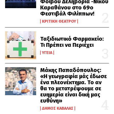
Φοίβου Δεληβοριά -Νίκου
Καραθάνου στο 69ο
Φεστιβάλ Φιλίππων!
ΚΡΙΤΙΚΉ ΘΕΆΤΡΟΥ
Ταξιδιωτικό Φαρμακείο:
Τι Πρέπει να Περιέχει
ΥΓΕΊΑ
Μάκης Παπαδόπουλος:
«Η γεωγραφία μάς έδωσε
ένα πλεονέκτημα. Το αν
θα το μετατρέψουμε σε
ευημερία είναι δική μας
ευθύνη»
ΔΉΜΟΣ ΚΑΒΆΛΑΣ