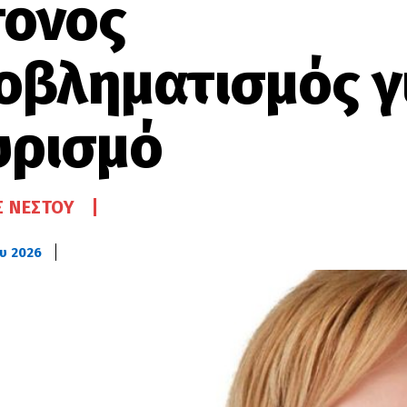
τονος
οβληματισμός γ
υρισμό
 ΝΈΣΤΟΥ
υ 2026