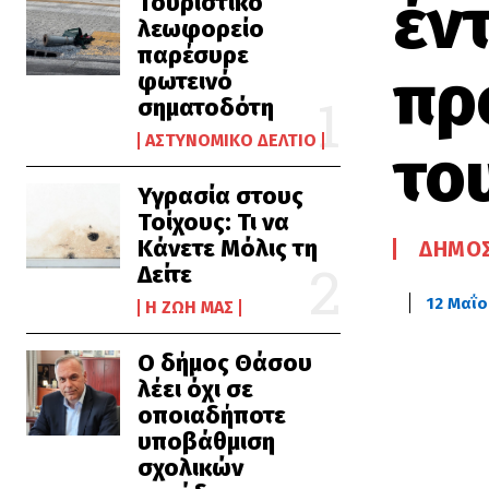
έν
Τουριστικό
λεωφορείο
παρέσυρε
πρ
φωτεινό
σηματοδότη
ΑΣΤΥΝΟΜΙΚΌ ΔΕΛΤΊΟ
το
Υγρασία στους
Τοίχους: Τι να
Κάνετε Μόλις τη
ΔΉΜΟΣ
Δείτε
12 Μαΐο
Η ΖΩΉ ΜΑΣ
Ο δήμος Θάσου
λέει όχι σε
οποιαδήποτε
υποβάθμιση
σχολικών