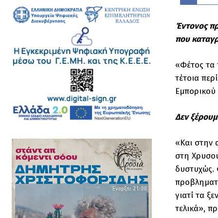
Έντονος πρ
που καταγρ
«Φέτος τα 
τέτοια περ
Εμπορικού 
Δεν ξέρουμ
«Και στην 
στη Χρυσού
δυστυχώς. 
προβληματι
γιατί τα ξ
τελικά», π