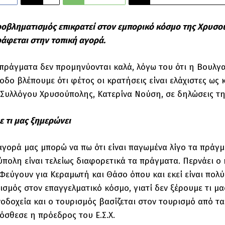
οβληματισμός επικρατεί στον εμπορικό κόσμο της Χρυσού
άφεται στην τοπική αγορά.
πράγματα δεν προμηνύονται καλά, λόγω του ότι η Βουλγα
ίοδο βλέπουμε ότι φέτος οι κρατήσεις είναι ελάχιστες ως
Συλλόγου Χρυσούπολης, Κατερίνα Νούση, σε δηλώσεις τ
ε τι μας ξημερώνει
αγορά μας μπορώ να πω ότι είναι παγωμένα λίγο τα πράγμ
πολη είναι τελείως διαφορετικά τα πράγματα. Περνάει ο
Φεύγουν για Κεραμωτή και Θάσο όπου και εκεί είναι πολύ
σμός στον επαγγελματικό κόσμο, γιατί δεν ξέρουμε τι μα
ενοδοχεία και ο τουρισμός βασίζεται στον τουρισμό από τ
ρόσθεσε η πρόεδρος του Ε.Σ.Χ.