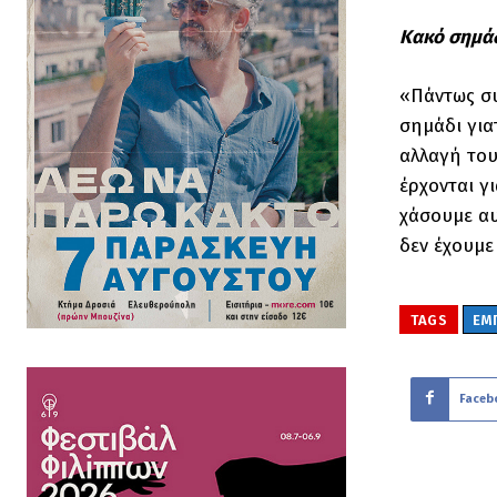
Κακό σημάδ
«Πάντως συ
σημάδι για
αλλαγή του
έρχονται γ
χάσουμε αυ
δεν έχουμε
TAGS
ΕΜ
Faceb