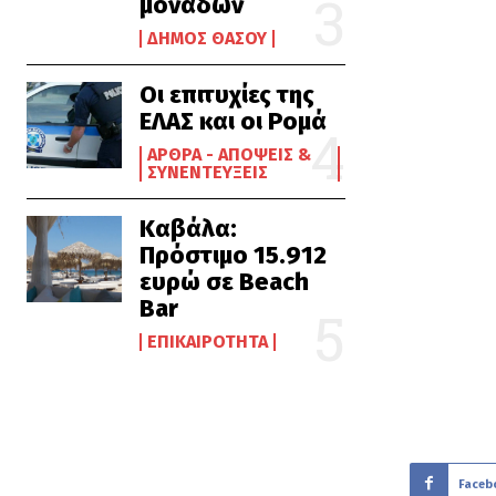
μονάδων
ΔΉΜΟΣ ΘΆΣΟΥ
Οι επιτυχίες της
ΕΛΑΣ και οι Ρομά
ΆΡΘΡΑ - ΑΠΌΨΕΙΣ &
ΣΥΝΕΝΤΕΎΞΕΙΣ
Καβάλα:
Πρόστιμο 15.912
ευρώ σε Beach
Bar
ΕΠΙΚΑΙΡΌΤΗΤΑ
Faceb