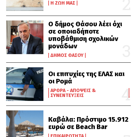
Η ΖΩΉ ΜΑΣ
Ο δήμος Θάσου λέει όχι
σε οποιαδήποτε
υποβάθμιση σχολικών
μονάδων
ΔΉΜΟΣ ΘΆΣΟΥ
Οι επιτυχίες της ΕΛΑΣ και
οι Ρομά
ΆΡΘΡΑ - ΑΠΌΨΕΙΣ &
ΣΥΝΕΝΤΕΎΞΕΙΣ
Καβάλα: Πρόστιμο 15.912
ευρώ σε Beach Bar
ΕΠΙΚΑΙΡΌΤΗΤΑ