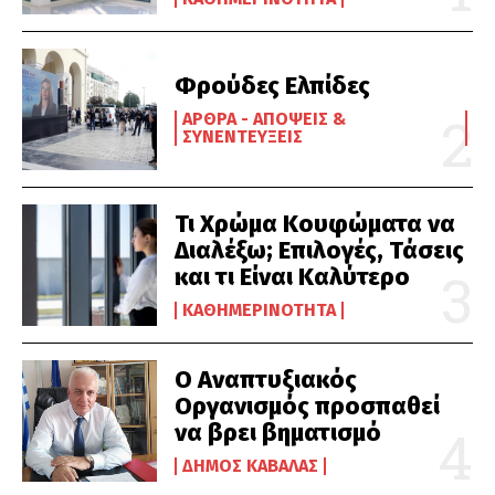
Φρούδες Ελπίδες
ΆΡΘΡΑ - ΑΠΌΨΕΙΣ &
ΣΥΝΕΝΤΕΎΞΕΙΣ
Τι Χρώμα Κουφώματα να
Διαλέξω; Επιλογές, Τάσεις
και τι Είναι Καλύτερο
ΚΑΘΗΜΕΡΙΝΌΤΗΤΑ
Ο Αναπτυξιακός
Οργανισμός προσπαθεί
να βρει βηματισμό
ΔΉΜΟΣ ΚΑΒΆΛΑΣ