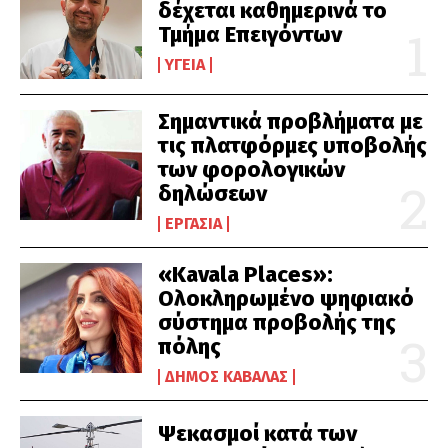
δέχεται καθημερινά το
Τμήμα Επειγόντων
ΥΓΕΊΑ
Σημαντικά προβλήματα με
τις πλατφόρμες υποβολής
των φορολογικών
δηλώσεων
ΕΡΓΑΣΊΑ
«Kavala Places»:
Ολοκληρωμένο ψηφιακό
σύστημα προβολής της
πόλης
ΔΉΜΟΣ ΚΑΒΆΛΑΣ
Ψεκασμοί κατά των