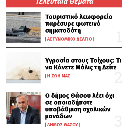
Τελευταία Θέματα
Τουριστικό λεωφορείο
παρέσυρε φωτεινό
σηματοδότη
ΑΣΤΥΝΟΜΙΚΌ ΔΕΛΤΊΟ
Υγρασία στους Τοίχους: Τι
να Κάνετε Μόλις τη Δείτε
Η ΖΩΉ ΜΑΣ
Ο δήμος Θάσου λέει όχι
σε οποιαδήποτε
υποβάθμιση σχολικών
μονάδων
ΔΉΜΟΣ ΘΆΣΟΥ