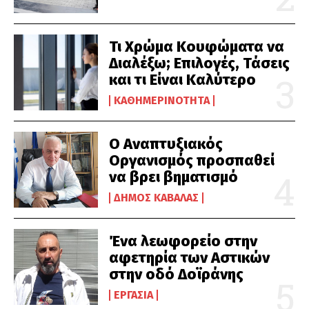
Τι Χρώμα Κουφώματα να
Διαλέξω; Επιλογές, Τάσεις
και τι Είναι Καλύτερο
ΚΑΘΗΜΕΡΙΝΌΤΗΤΑ
Ο Αναπτυξιακός
Οργανισμός προσπαθεί
να βρει βηματισμό
ΔΉΜΟΣ ΚΑΒΆΛΑΣ
Ένα λεωφορείο στην
αφετηρία των Αστικών
στην οδό Δοϊράνης
ΕΡΓΑΣΊΑ