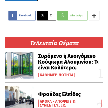
Facebook
X
WhatsApp
Τελευταία Θέματα
Συρόμενο ή Ανοιγόμενο
Κούφωμα Αλουμινίου: Τι
είναι Καλύτερο;
ΚΑΘΗΜΕΡΙΝΌΤΗΤΑ
Φρούδες Ελπίδες
ΆΡΘΡΑ - ΑΠΌΨΕΙΣ &
ΣΥΝΕΝΤΕΎΞΕΙΣ