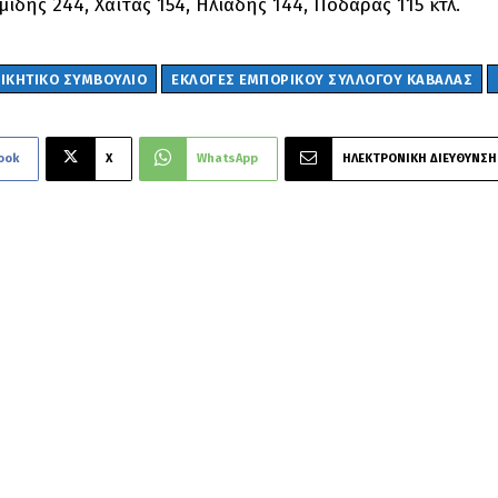
ίδης 244, Χάϊτας 154, Ηλιάδης 144, Ποδάρας 115 κτλ.
ΟΙΚΗΤΙΚΟ ΣΥΜΒΟΥΛΙΟ
ΕΚΛΟΓΕΣ ΕΜΠΟΡΙΚΟΥ ΣΥΛΛΟΓΟΥ ΚΑΒΑΛΑΣ
ook
X
WhatsApp
ΗΛΕΚΤΡΟΝΙΚΗ ΔΙΕΥΘΥΝΣΗ