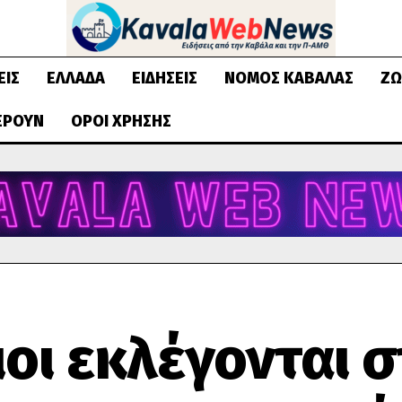
ΕΙΣ
ΕΛΛΆΔΑ
ΕΙΔΉΣΕΙΣ
ΝΟΜΌΣ ΚΑΒΆΛΑΣ
ΖΩ
ΈΡΟΥΝ
ΌΡΟΙ ΧΡΉΣΗΣ
ιοι εκλέγονται σ