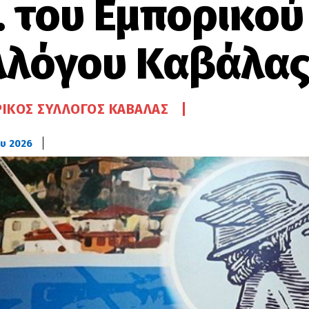
. του Εμπορικού
λλόγου Καβάλα
ΙΚΌΣ ΣΎΛΛΟΓΟΣ ΚΑΒΆΛΑΣ
υ 2026