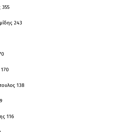
 355
μίδης 243
70
 170
πουλος 138
9
ης 116