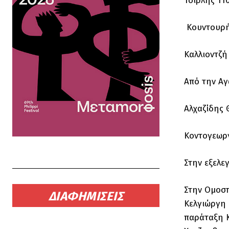
Τσίρλης 11
Κουντουρή
Καλλιοντζή
Από την Αγ
Αλχαζίδης 
Κοντογεωργ
Στην εξελε
Στην Ομοσπ
ΔΙΑΦΗΜΙΣΕΙΣ
Κελγιώργη 
παράταξη Κ