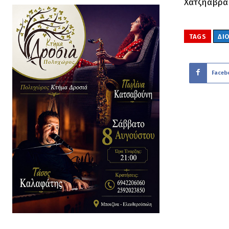
Χατζηαβραμ
TAGS
ΔΙ
Faceb