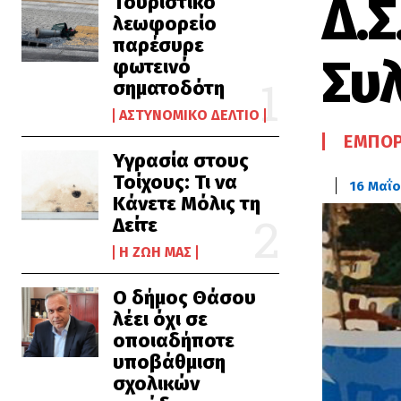
Δ.Σ
Τουριστικό
λεωφορείο
παρέσυρε
Συ
φωτεινό
σηματοδότη
ΑΣΤΥΝΟΜΙΚΌ ΔΕΛΤΊΟ
ΕΜΠΟΡ
Υγρασία στους
Τοίχους: Τι να
16 Μαΐο
Κάνετε Μόλις τη
Δείτε
Η ΖΩΉ ΜΑΣ
Ο δήμος Θάσου
λέει όχι σε
οποιαδήποτε
υποβάθμιση
σχολικών