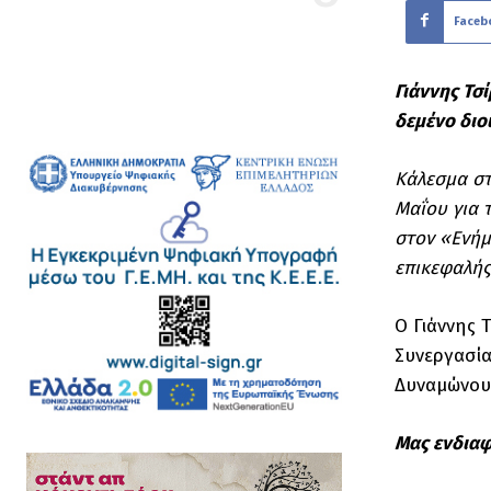
Faceb
Γιάννης Τσ
δεμένο διο
Κάλεσμα στ
Μαΐου για 
στον «Ενήμ
επικεφαλής
Ο Γιάννης 
Συνεργασία
Δυναμώνουμ
Μας ενδιαφ