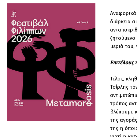
Αναφορικά 
διάρκεια α
ανταποκριθ
ζητούμενο 
μεριά του,
Επιτέλους π
Τέλος, κληθ
Τσίρλης τό
αντιμετώπι
τρόπος αντ
βλέπουμε κ
της αγοράς
της η όποι
γιατί η κα