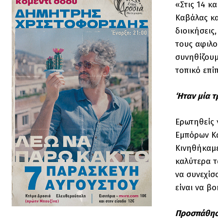
«Στις 14 κ
Καβάλας κα
διοικήσεις
τους αφιλο
συνηθίζουμ
τοπικό επί
‘Ηταν μία τ
Ερωτηθείς 
Εμπόρων Κα
Κινηθήκαμε
καλύτερα τ
να συνεχίσ
είναι να β
Προσπάθησα