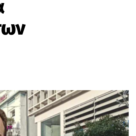
α
των