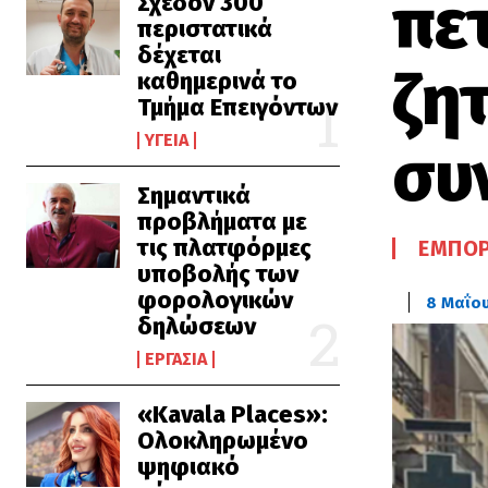
πε
Σχεδόν 300
περιστατικά
δέχεται
ζη
καθημερινά το
Τμήμα Επειγόντων
ΥΓΕΊΑ
συ
Σημαντικά
προβλήματα με
τις πλατφόρμες
ΕΜΠΟΡ
υποβολής των
φορολογικών
8 Μαΐο
δηλώσεων
ΕΡΓΑΣΊΑ
«Kavala Places»:
Ολοκληρωμένο
ψηφιακό