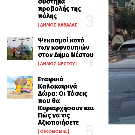
σύστημα
προβολής της
πόλης
ΔΉΜΟΣ ΚΑΒΆΛΑΣ
Ψεκασμοί κατά
των κουνουπιών
στον Δήμο Νέστου
ΔΉΜΟΣ ΝΈΣΤΟΥ
Εταιρικά
Καλοκαιρινά
Δώρα: Οι Τάσεις
που θα
Κυριαρχήσουν και
Πώς να τις
Αξιοποιήσετε
ΟΙΚΟΝΟΜΊΑ