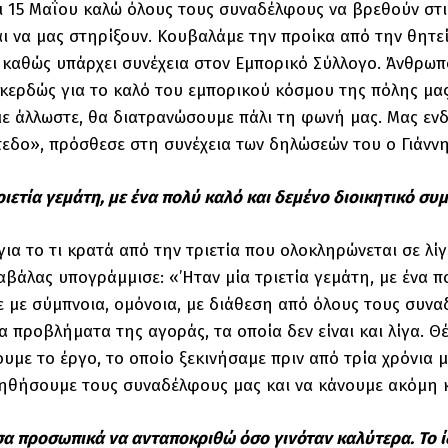
αι 15 Μαΐου καλώ όλους τους συναδέλφους να βρεθούν στ
ι να μας στηρίξουν. Κουβαλάμε την προίκα από την θητεί
, καθώς υπάρχει συνέχεια στον Εμπορικό Σύλλογο. Άνθρω
κερδώς για το καλό του εμπορικού κόσμου της πόλης μας.
ε άλλωστε, θα διατρανώσουμε πάλι τη φωνή μας. Μας εν
πεδο», πρόσθεσε στη συνέχεια των δηλώσεών του ο Γιάννη
ριετία γεμάτη, με ένα πολύ καλό και δεμένο διοικητικό συ
για το τι κρατά από την τριετία που ολοκληρώνεται σε λ
βάλας υπογράμμισε: «’Ηταν μία τριετία γεμάτη, με ένα π
 με σύμπνοια, ομόνοια, με διάθεση από όλους τους συν
α προβλήματα της αγοράς, τα οποία δεν είναι και λίγα. 
ουμε το έργο, το οποίο ξεκινήσαμε πριν από τρία χρόνια 
οηθήσουμε τους συναδέλφους μας και να κάνουμε ακόμη 
 προσωπικά να ανταποκριθώ όσο γινόταν καλύτερα. Το ί