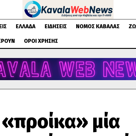
ΕΙΣ
ΕΛΛΆΔΑ
ΕΙΔΉΣΕΙΣ
ΝΟΜΌΣ ΚΑΒΆΛΑΣ
ΖΩ
ΈΡΟΥΝ
ΌΡΟΙ ΧΡΉΣΗΣ
 «προίκα» μία