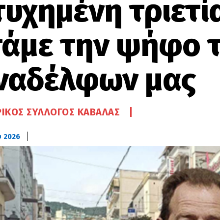
τυχημένη τριετί
τάμε την ψήφο 
ναδέλφων μας
ΙΚΌΣ ΣΎΛΛΟΓΟΣ ΚΑΒΆΛΑΣ
υ 2026