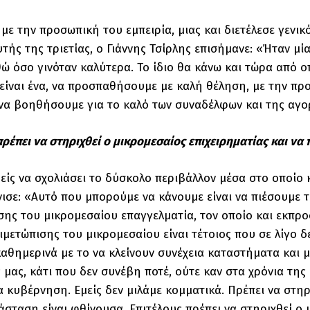
με την προσωπική του εμπειρία, μιας και διετέλεσε γεν
υτής της τριετίας, ο Γιάννης Τσίρλης επισήμανε: «Ήταν 
ώ όσο γινόταν καλύτερα. Το ίδιο θα κάνω και τώρα από ο
είναι ένα, να προσπαθήσουμε με καλή θέληση, με την πρ
 να βοηθήσουμε για το καλό των συναδέλφων και της αγο
ρέπει να στηριχθεί ο μικρομεσαίος επιχειρηματίας και να 
είς να σχολιάσει το δύσκολο περιβάλλον μέσα στο οποίο κι
νισε: «Αυτό που μπορούμε να κάνουμε είναι να πιέσουμε 
σης του μικρομεσαίου επαγγελματία, τον οποίο και εκπ
ιμετώπισης του μικρομεσαίου είναι τέτοιος που σε λίγο 
αθημερινά με το να κλείνουν συνέχεια καταστήματα και μ
 μας, κάτι που δεν συνέβη ποτέ, ούτε καν στα χρόνια τη
α κυβέρνηση. Εμείς δεν μιλάμε κομματικά. Πρέπει να στηρ
τάσταση είναι φθίνουσα. Επιτέλους πρέπει να στηριχθεί ο 