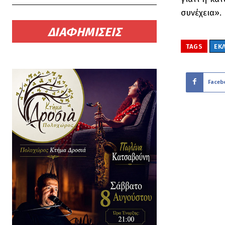
συνέχεια».
ΔΙΑΦΗΜΙΣΕΙΣ
TAGS
ΕΚ
Faceb