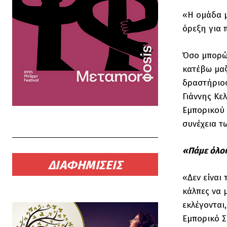
«Η ομάδα μ
όρεξη για 
Όσο μπορώ 
κατέβω μαζ
δραστήριος
Γιάννης Κε
Εμπορικού 
συνέχεια τ
«Πάμε όλοι
ΔΙΑΦΗΜΙΣΕΙΣ
«Δεν είναι
κάλπες να μ
εκλέγονται
Εμπορικό Σ