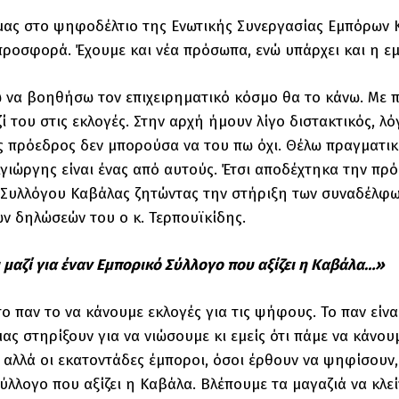
ας στο ψηφοδέλτιο της Ενωτικής Συνεργασίας Εμπόρων Κα
προσφορά. Έχουμε και νέα πρόσωπα, ενώ υπάρχει και η εμ
να βοηθήσω τον επιχειρηματικό κόσμο θα το κάνω. Με πλ
ί του στις εκλογές. Στην αρχή ήμουν λίγο διστακτικός, λ
 πρόεδρος δεν μπορούσα να του πω όχι. Θέλω πραγματικ
λγιώργης είναι ένας από αυτούς. Έτσι αποδέχτηκα την πρ
Συλλόγου Καβάλας ζητώντας την στήριξη των συναδέλφων
ων δηλώσεών του ο κ. Τερπουϊκίδης.
 μαζί για έναν Εμπορικό Σύλλογο που αξίζει η Καβάλα…»
 το παν το να κάνουμε εκλογές για τις ψήφους. Το παν είν
ας στηρίξουν για να νιώσουμε κι εμείς ότι πάμε να κάνουμ
, αλλά οι εκατοντάδες έμποροι, όσοι έρθουν να ψηφίσουν, 
ύλλογο που αξίζει η Καβάλα. Βλέπουμε τα μαγαζιά να κλείν