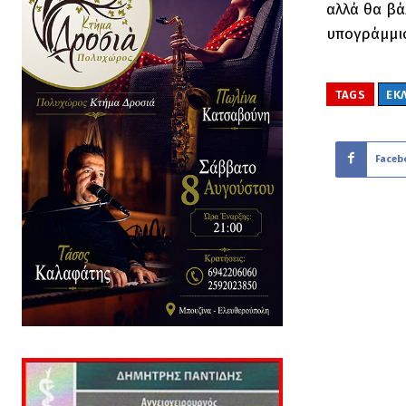
αλλά θα βά
υπογράμμισ
TAGS
ΕΚ
Faceb