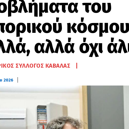
οβλήματα του
πορικού κόσμου 
λλά, αλλά όχι ά
ΙΚΌΣ ΣΎΛΛΟΓΟΣ ΚΑΒΆΛΑΣ
υ 2026