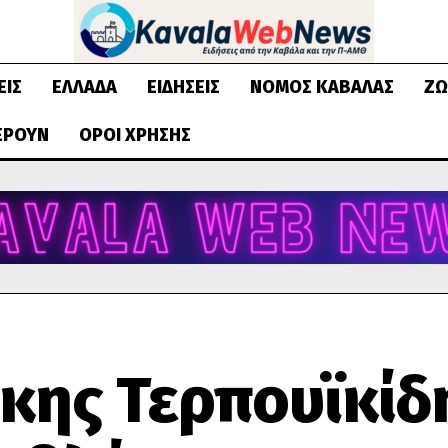
ΕΙΣ
ΕΛΛΆΔΑ
ΕΙΔΉΣΕΙΣ
ΝΟΜΌΣ ΚΑΒΆΛΑΣ
ΖΩ
ΈΡΟΥΝ
ΌΡΟΙ ΧΡΉΣΗΣ
κης Τερπουϊκίδη