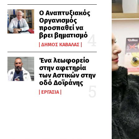
Ο Αναπτυξιακός
Οργανισμός
προσπαθεί να
βρει βηματισμό
ΔΉΜΟΣ ΚΑΒΆΛΑΣ
Ένα λεωφορείο
στην αφετηρία
των Αστικών στην
οδό Δοϊράνης
ΕΡΓΑΣΊΑ