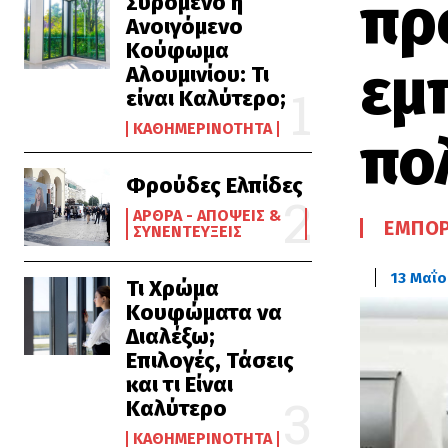
πρ
Συρόμενο ή
Ανοιγόμενο
Κούφωμα
εμ
Αλουμινίου: Τι
είναι Καλύτερο;
ΚΑΘΗΜΕΡΙΝΌΤΗΤΑ
πο
Φρούδες Ελπίδες
ΆΡΘΡΑ - ΑΠΌΨΕΙΣ &
ΕΜΠΟΡ
ΣΥΝΕΝΤΕΎΞΕΙΣ
13 Μαΐο
Τι Χρώμα
Κουφώματα να
Διαλέξω;
Επιλογές, Τάσεις
και τι Είναι
Καλύτερο
ΚΑΘΗΜΕΡΙΝΌΤΗΤΑ