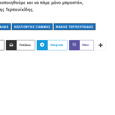
εροποιηθούμε και να πάμε μόνο μπροστά»,
κης Τερπουϊκίδης.
ΒΑΛΑΣ
ΚΕΛΓΙΩΡΓΗΣ ΓΙΑΝΝΗΣ
ΜΆΚΗΣ ΤΕΡΠΟΥΪΚΊΔΗΣ
Τυπώνω
Telegram
Viber