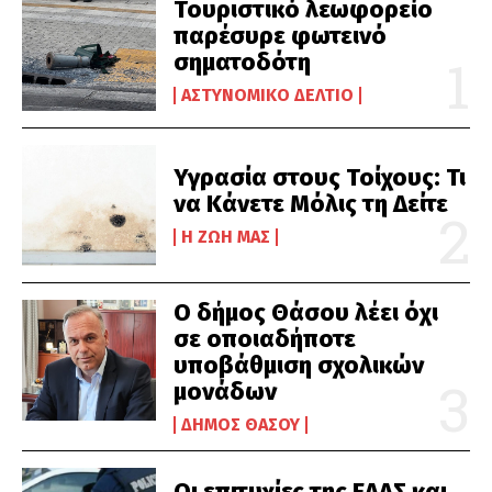
Τουριστικό λεωφορείο
παρέσυρε φωτεινό
σηματοδότη
ΑΣΤΥΝΟΜΙΚΌ ΔΕΛΤΊΟ
Υγρασία στους Τοίχους: Τι
να Κάνετε Μόλις τη Δείτε
Η ΖΩΉ ΜΑΣ
Ο δήμος Θάσου λέει όχι
σε οποιαδήποτε
υποβάθμιση σχολικών
μονάδων
ΔΉΜΟΣ ΘΆΣΟΥ
Οι επιτυχίες της ΕΛΑΣ και