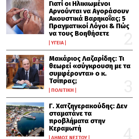
Γιατί οι Ηλικιωμένοι
Αρνούνται να Αγοράσουν
Ακουστικά Βαρηκοΐας; 5
Πραγματικοί Λόγοι & Πώς
να τους Βοηθήσετε
ΥΓΕΊΑ
Μακάριος Λαζαρίδης: Τι
θεωρεί «σύγκρουση με τα
συμφέροντα» ο κ.
Τσίπρας;
ΠΟΛΙΤΙΚΉ
Γ. Χατζηγερακούδης: Δεν
σταματάνε τα
προβλήματα στην
Κεραμωτή
ΔΉΜΟΣ ΝΈΣΤΟΥ