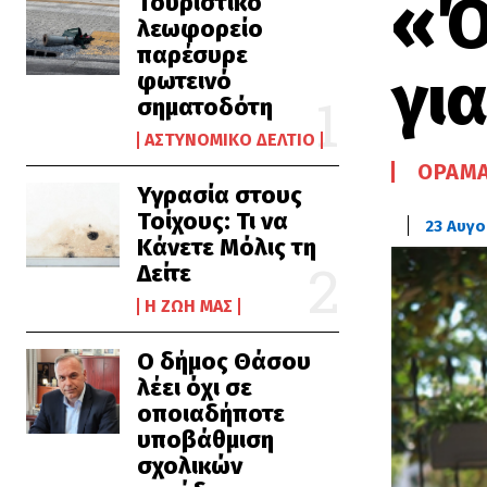
«Ό
Τουριστικό
λεωφορείο
παρέσυρε
γι
φωτεινό
σηματοδότη
ΑΣΤΥΝΟΜΙΚΌ ΔΕΛΤΊΟ
ΌΡΑΜΑ
Υγρασία στους
Τοίχους: Τι να
23 Αυγ
Κάνετε Μόλις τη
Δείτε
Η ΖΩΉ ΜΑΣ
Ο δήμος Θάσου
λέει όχι σε
οποιαδήποτε
υποβάθμιση
σχολικών