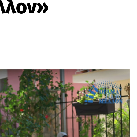
λλον»