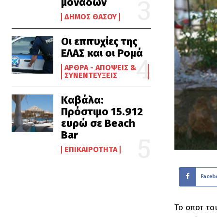
μονάδων
ΔΉΜΟΣ ΘΆΣΟΥ
Οι επιτυχίες της
ΕΛΑΣ και οι Ρομά
ΆΡΘΡΑ - ΑΠΌΨΕΙΣ &
ΣΥΝΕΝΤΕΎΞΕΙΣ
Καβάλα:
Πρόστιμο 15.912
ευρώ σε Beach
Bar
ΕΠΙΚΑΙΡΌΤΗΤΑ
Faceb
Το σποτ το