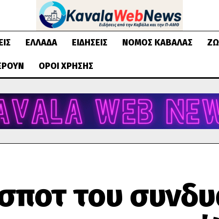
ΕΙΣ
ΕΛΛΆΔΑ
ΕΙΔΉΣΕΙΣ
ΝΟΜΌΣ ΚΑΒΆΛΑΣ
ΖΩ
ΈΡΟΥΝ
ΌΡΟΙ ΧΡΉΣΗΣ
 σποτ του συνδ