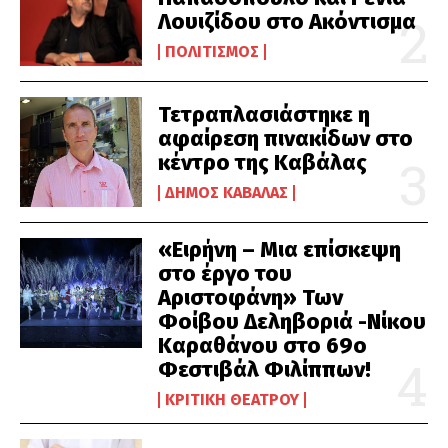
Λουιζίδου στο Ακόντισμα
ΠΟΛΙΤΙΣΜΌΣ
Τετραπλασιάστηκε η
αφαίρεση πινακίδων στο
κέντρο της Καβάλας
ΔΉΜΟΣ ΚΑΒΆΛΑΣ
«Ειρήνη – Μια επίσκεψη
στο έργο του
Αριστοφάνη» Των
Φοίβου Δεληβοριά -Νίκου
Καραθάνου στο 69ο
Φεστιβάλ Φιλίππων!
ΚΡΙΤΙΚΉ ΘΕΆΤΡΟΥ