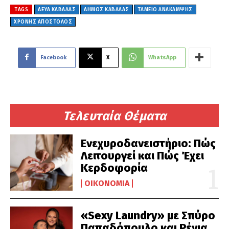
TAGS
ΔΕΥΑ ΚΑΒΑΛΑΣ
ΔΗΜΟΣ ΚΑΒΑΛΑΣ
ΤΑΜΕΙΟ ΑΝΆΚΑΜΨΗΣ
ΧΡΟΝΗΣ ΑΠΟΣΤΟΛΟΣ
Facebook
X
WhatsApp
Τελευταία Θέματα
Ενεχυροδανειστήριο: Πώς
Λειτουργεί και Πώς Έχει
Κερδοφορία
ΟΙΚΟΝΟΜΊΑ
«Sexy Laundry» με Σπύρο
Παπαδόπουλο και Ρένια