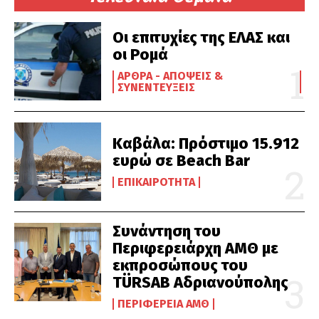
Οι επιτυχίες της ΕΛΑΣ και
οι Ρομά
ΆΡΘΡΑ - ΑΠΌΨΕΙΣ &
ΣΥΝΕΝΤΕΎΞΕΙΣ
Καβάλα: Πρόστιμο 15.912
ευρώ σε Beach Bar
ΕΠΙΚΑΙΡΌΤΗΤΑ
Συνάντηση του
Περιφερειάρχη ΑΜΘ με
εκπροσώπους του
TÜRSAB Αδριανούπολης
ΠΕΡΙΦΈΡΕΙΑ ΑΜΘ