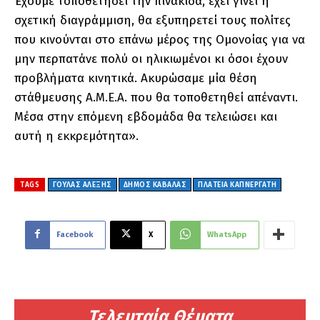
Έχουμε τοποθετήσει την πινακίδα, έχει γίνει η
σχετική διαγράμμιση, θα εξυπηρετεί τους πολίτες
που κινούνται στο επάνω μέρος της Ομονοίας για να
μην περπατάνε πολύ οι ηλικιωμένοι κι όσοι έχουν
προβλήματα κινητικά. Ακυρώσαμε μία θέση
στάθμευσης Α.Μ.Ε.Α. που θα τοποθετηθεί απέναντι.
Μέσα στην επόμενη εβδομάδα θα τελειώσει και
αυτή η εκκρεμότητα».
TAGS
ΓΟΥΛΑΣ ΑΛΕΞΗΣ
ΔΗΜΟΣ ΚΑΒΑΛΑΣ
ΠΛΑΤΕΊΑ ΚΑΠΝΕΡΓΆΤΗ
Facebook
X
WhatsApp
Τελευταία Θέματα