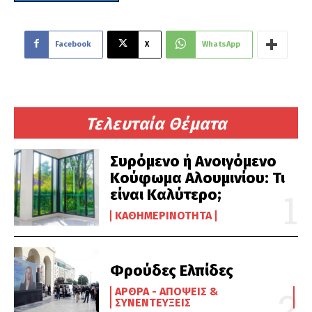
Facebook
X
WhatsApp
Τελευταία Θέματα
Συρόμενο ή Ανοιγόμενο
Κούφωμα Αλουμινίου: Τι
είναι Καλύτερο;
ΚΑΘΗΜΕΡΙΝΌΤΗΤΑ
Φρούδες Ελπίδες
ΆΡΘΡΑ - ΑΠΌΨΕΙΣ &
ΣΥΝΕΝΤΕΎΞΕΙΣ