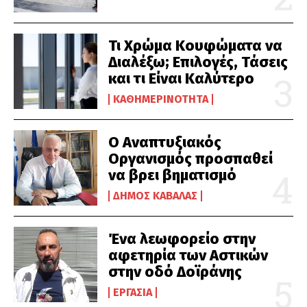
Τι Χρώμα Κουφώματα να
Διαλέξω; Επιλογές, Τάσεις
και τι Είναι Καλύτερο
ΚΑΘΗΜΕΡΙΝΌΤΗΤΑ
Ο Αναπτυξιακός
Οργανισμός προσπαθεί
να βρει βηματισμό
ΔΉΜΟΣ ΚΑΒΆΛΑΣ
Ένα λεωφορείο στην
αφετηρία των Αστικών
στην οδό Δοϊράνης
ΕΡΓΑΣΊΑ