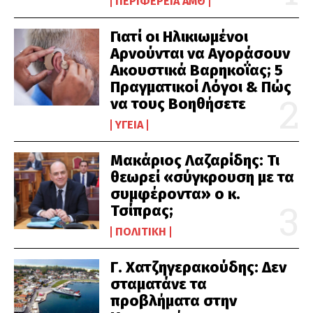
ΠΕΡΙΦΈΡΕΙΑ ΑΜΘ
Γιατί οι Ηλικιωμένοι
Αρνούνται να Αγοράσουν
Ακουστικά Βαρηκοΐας; 5
Πραγματικοί Λόγοι & Πώς
να τους Βοηθήσετε
ΥΓΕΊΑ
Μακάριος Λαζαρίδης: Τι
θεωρεί «σύγκρουση με τα
συμφέροντα» ο κ.
Τσίπρας;
ΠΟΛΙΤΙΚΉ
Γ. Χατζηγερακούδης: Δεν
σταματάνε τα
προβλήματα στην