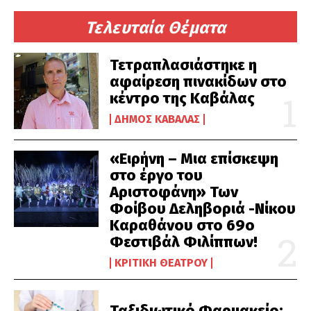
Τελευταία Θέματα
Τετραπλασιάστηκε η
αφαίρεση πινακίδων στο
κέντρο της Καβάλας
ΔΉΜΟΣ ΚΑΒΆΛΑΣ
«Ειρήνη – Μια επίσκεψη
στο έργο του
Αριστοφάνη» Των
Φοίβου Δεληβοριά -Νίκου
Καραθάνου στο 69ο
Φεστιβάλ Φιλίππων!
ΚΡΙΤΙΚΉ ΘΕΆΤΡΟΥ
Ταξιδιωτικό Φαρμακείο: