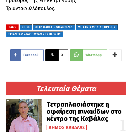
πρόεδρος της ΕΙΗΕΕ Γρηγόρης
Τριανταφυλλόπουλος.
TAGS
ΕΙΗΕΕ
ΕΠΑΡΧΙΑΚΕΣ ΕΦΗΜΕΡΙΔΕΣ
ΜΗΧΑΝΙΣΜΟΣ ΣΤΗΡΙΞΗΣ
ΤΡΙΑΝΤΑΦΥΛΛΟΠΟΥΛΟΣ ΓΡΗΓΟΡΗΣ
Facebook
X
WhatsApp
Τελευταία Θέματα
Τετραπλασιάστηκε η
αφαίρεση πινακίδων στο
κέντρο της Καβάλας
ΔΉΜΟΣ ΚΑΒΆΛΑΣ