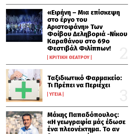
«Ειρήνη – Μια επίσκεψη
στο έργο του
Αριστοφάνη» Των
Φοίβου Δεληβοριά -Νίκου
Καραθάνου στο 69ο
Φεστιβάλ Φιλίππων!
ΚΡΙΤΙΚΉ ΘΕΆΤΡΟΥ
Ταξιδιωτικό Φαρμακείο:
Τι Πρέπει να Περιέχει
ΥΓΕΊΑ
Μάκης Παπαδόπουλος:
«Η γεωγραφία μάς έδωσε
ένα πλεονέκτημα. Το αν