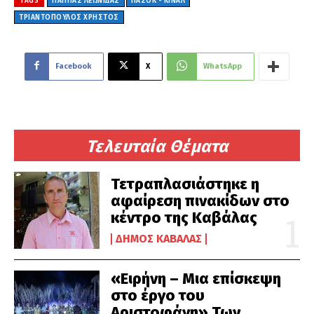
TAGS
ΠΑΠΠΑΣ ΛΕΩΝΙΔΑΣ
ΠΑΣΟΚ - ΚΙΝΑΛ
ΤΡΙΑΝΤΟΠΟΥΛΟΣ ΧΡΗΣΤΟΣ
Facebook
X
WhatsApp
Τελευταία Θέματα
Τετραπλασιάστηκε η
αφαίρεση πινακίδων στο
κέντρο της Καβάλας
ΔΉΜΟΣ ΚΑΒΆΛΑΣ
«Ειρήνη – Μια επίσκεψη
στο έργο του
Αριστοφάνη» Των