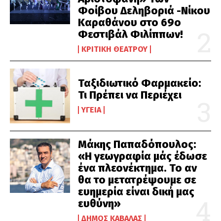
Φοίβου Δεληβοριά -Νίκου
Καραθάνου στο 69ο
Φεστιβάλ Φιλίππων!
ΚΡΙΤΙΚΉ ΘΕΆΤΡΟΥ
Ταξιδιωτικό Φαρμακείο:
Τι Πρέπει να Περιέχει
ΥΓΕΊΑ
Μάκης Παπαδόπουλος:
«Η γεωγραφία μάς έδωσε
ένα πλεονέκτημα. Το αν
θα το μετατρέψουμε σε
ευημερία είναι δική μας
ευθύνη»
ΔΉΜΟΣ ΚΑΒΆΛΑΣ