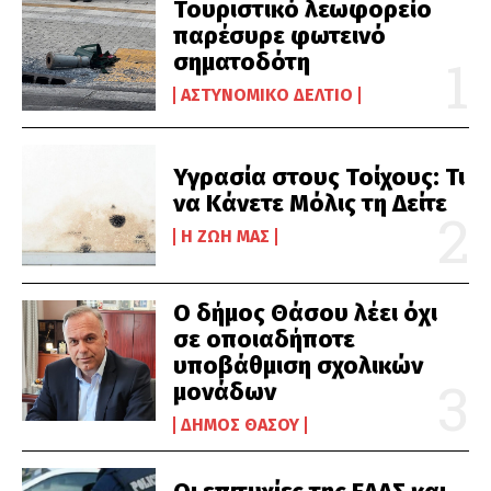
Τουριστικό λεωφορείο
παρέσυρε φωτεινό
σηματοδότη
ΑΣΤΥΝΟΜΙΚΌ ΔΕΛΤΊΟ
Υγρασία στους Τοίχους: Τι
να Κάνετε Μόλις τη Δείτε
Η ΖΩΉ ΜΑΣ
Ο δήμος Θάσου λέει όχι
σε οποιαδήποτε
υποβάθμιση σχολικών
μονάδων
ΔΉΜΟΣ ΘΆΣΟΥ