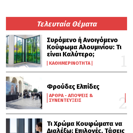
Τελευταία Θέματα
Συρόμενο ή Ανοιγόμενο
Κούφωμα Αλουμινίου: Τι
είναι Καλύτερο;
ΚΑΘΗΜΕΡΙΝΌΤΗΤΑ
Φρούδες Ελπίδες
ΆΡΘΡΑ - ΑΠΌΨΕΙΣ &
ΣΥΝΕΝΤΕΎΞΕΙΣ
Τι Χρώμα Κουφώματα να
Διαλέξω; Επιλογές, Τάσεις