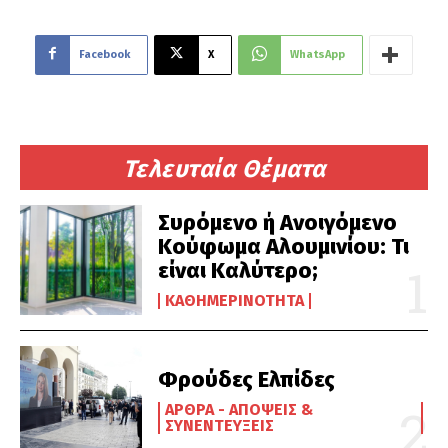
Facebook
X
WhatsApp
Τελευταία Θέματα
Συρόμενο ή Ανοιγόμενο
Κούφωμα Αλουμινίου: Τι
είναι Καλύτερο;
ΚΑΘΗΜΕΡΙΝΌΤΗΤΑ
Φρούδες Ελπίδες
ΆΡΘΡΑ - ΑΠΌΨΕΙΣ &
ΣΥΝΕΝΤΕΎΞΕΙΣ