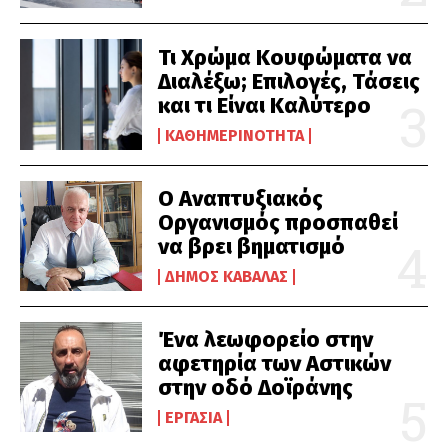
Τι Χρώμα Κουφώματα να
Διαλέξω; Επιλογές, Τάσεις
και τι Είναι Καλύτερο
ΚΑΘΗΜΕΡΙΝΌΤΗΤΑ
Ο Αναπτυξιακός
Οργανισμός προσπαθεί
να βρει βηματισμό
ΔΉΜΟΣ ΚΑΒΆΛΑΣ
Ένα λεωφορείο στην
αφετηρία των Αστικών
στην οδό Δοϊράνης
ΕΡΓΑΣΊΑ