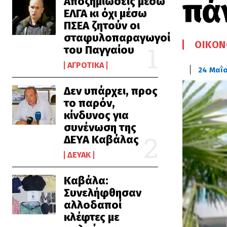
πά
Αποζημιώσεις μέσω
ΕΛΓΑ κι όχι μέσω
ΠΣΕΑ ζητούν οι
σταφυλοπαραγωγοί
ΟΙΚΟΝ
του Παγγαίου
ΑΓΡΟΤΙΚΆ
24 Μαΐ
Δεν υπάρχει, προς
το παρόν,
κίνδυνος για
συνένωση της
ΔΕΥΑ Καβάλας
ΔΕΥΑΚ
Καβάλα:
Συνελήφθησαν
αλλοδαποί
κλέφτες με