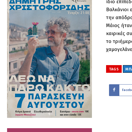
ίδιο επίπε
Βαλκάνιοι 
την απόδρα
Μάιος ήταν
καιρικές σ
το τριήμερ
χαμογελάνε
TAGS
ΜΠ
Faceb