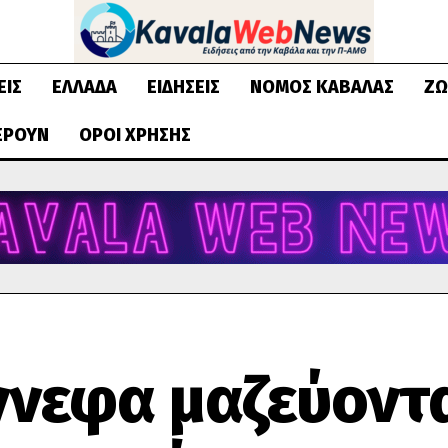
ΕΙΣ
ΕΛΛΆΔΑ
ΕΙΔΉΣΕΙΣ
ΝΟΜΌΣ ΚΑΒΆΛΑΣ
ΖΩ
ΈΡΟΥΝ
ΌΡΟΙ ΧΡΉΣΗΣ
ννεφα μαζεύοντ