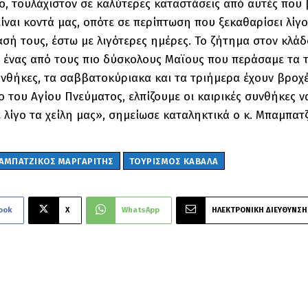
δο, τουλάχιστον σε καλύτερες καταστάσεις από αυτές που 
είναι κοντά μας, οπότε σε περίπτωση που ξεκαθαρίσει λ
σή τους, έστω με λιγότερες ημέρες. Το ζήτημα στον κλάδ
 ένας από τους πιο δύσκολους Μαϊους που περάσαμε τα τε
υνθήκες, τα σαββατοκύριακα και τα τριήμερα έχουν βροχές
ο του Αγίου Πνεύματος, ελπίζουμε οι καιρικές συνθήκες να
 λίγο τα χείλη μας», σημείωσε καταληκτικά ο κ. Μπαμπατ
ΑΜΠΑΤΖΙΚΟΣ ΜΑΡΓΑΡΙΤΗΣ
ΤΟΥΡΙΣΜΟΣ ΚΑΒΑΛΑ
ook
X
WhatsApp
ΗΛΕΚΤΡΟΝΙΚΗ ΔΙΕΥΘΥΝΣΗ