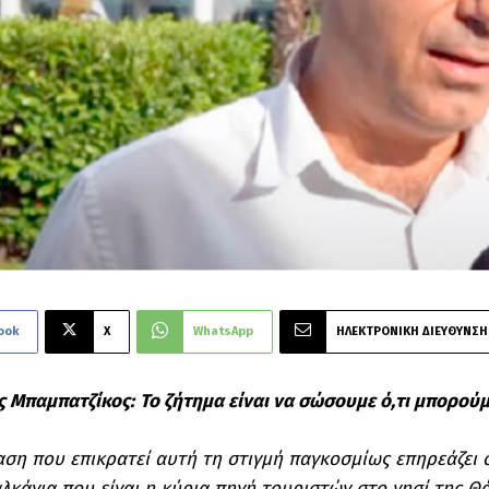
ook
X
WhatsApp
ΗΛΕΚΤΡΟΝΙΚΗ ΔΙΕΥΘΥΝΣΗ
 Μπαμπατζίκος:
Το ζήτημα είναι να σώσουμε ό,τι μπορού
ση που επικρατεί αυτή τη στιγμή παγκοσμίως επηρεάζει 
λκάνια που είναι η κύρια πηγή τουριστών στο νησί της Θ