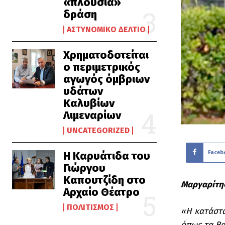
«πλούσια»
δράση
ΑΣΤΥΝΟΜΙΚΌ ΔΕΛΤΊΟ
Χρηματοδοτείται
ο περιμετρικός
αγωγός όμβριων
υδάτων
Καλυβίων
Λιμεναρίων
UNCATEGORIZED
Faceb
Η Καρυάτιδα του
Γιώργου
Καπουτζίδη στο
Μαργαρίτης
Αρχαίο Θέατρο
ΠΟΛΙΤΙΣΜΌΣ
«Η κατάστα
όπως τα Βα