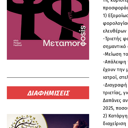
τις κυριότ
προσφοράς 
1) Εξομοίω
φορολογίας
ελευθέρων 
-Τριετής φ
σημαντικό 
-Μείωση το
-Απάλειψη 
έχουν την 
ιατροί, στ
-Διαγραφή 
ΔΙΑΦΗΜΙΣΕΙΣ
τριετίας, 
Δαπάνες αν
2025, ποσο
2) Κατάργ
διαχείριση