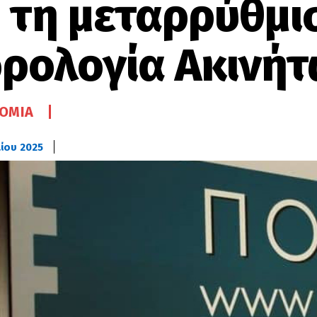
α τη μεταρρύθμι
ρολογία Ακινήτ
ΟΜΊΑ
λίου 2025