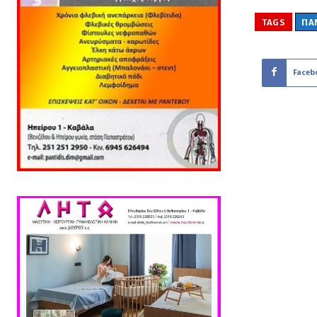
TAGS
ΠΑ
Faceb