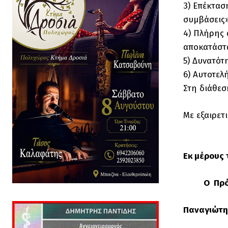
3) Επέκτασ
συμβάσεις»
4) Πλήρης 
αποκατάστ
5) Δυνατότ
6) Αυτοτελ
Στη διάθεσ
Με εξαιρετ
Εκ μέρους
Ο Π
Παναγιώτ