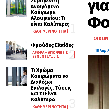
γι
Συρόμενο ή
Ανοιγόμενο
Κούφωμα
Φο
Αλουμινίου: Τι
είναι Καλύτερο;
ΚΑΘΗΜΕΡΙΝΌΤΗΤΑ
ΟΙΚΟΝ
Φρούδες Ελπίδες
15 Απρι
ΆΡΘΡΑ - ΑΠΌΨΕΙΣ &
ΣΥΝΕΝΤΕΎΞΕΙΣ
Τι Χρώμα
Κουφώματα να
Διαλέξω;
Επιλογές, Τάσεις
και τι Είναι
Καλύτερο
ΚΑΘΗΜΕΡΙΝΌΤΗΤΑ