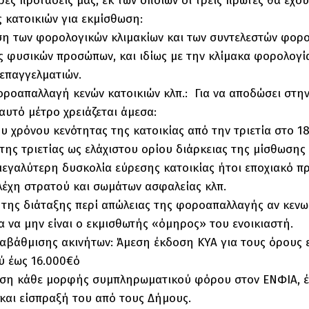
ερες προτάσεις μας, εκ των οποίων οι τρεις πρώτες θα έχ
κατοικιών για εκμίσθωση:
ση των φορολογικών κλιμακίων και των συντελεστών φορο
 φυσικών προσώπων, και ιδίως με την κλίμακα φορολογί
επαγγελματιών.
οροαπαλλαγή κενών κατοικιών κλπ.: Για να αποδώσει στη
αυτό μέτρο χρειάζεται άμεσα:
υ χρόνου κενότητας της κατοικίας από την τριετία στο 1
της τριετίας ως ελάχιστου ορίου διάρκειας της μίσθωσης 
μεγαλύτερη δυσκολία εύρεσης κατοικίας ήτοι εποχιακό πρ
ελέχη στρατού και σωμάτων ασφαλείας κλπ.
της διάταξης περί απώλειας της φοροαπαλλαγής αν κενωθ
για να μην είναι ο εκμισθωτής «όμηρος» του ενοικιαστή.
αβάθμισης ακινήτων: Άμεση έκδοση ΚΥΑ για τους όρους 
ύ έως 16.000€ό
ηση κάθε μορφής συμπληρωματικού φόρου στον ΕΝΦΙΑ, έ
 και είσπραξή του από τους Δήμους.