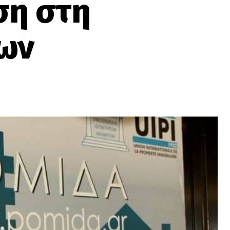
ση στη
ων