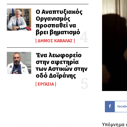
Ο Αναπτυξιακός
Οργανισμός
προσπαθεί να
βρει βηματισμό
ΔΉΜΟΣ ΚΑΒΆΛΑΣ
Ένα λεωφορείο
στην αφετηρία
των Αστικών στην
οδό Δοϊράνης
ΕΡΓΑΣΊΑ
Faceb
Υπόμνημα σ