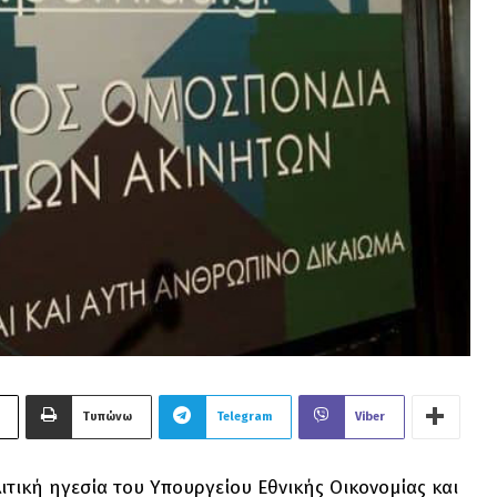
Τυπώνω
Telegram
Viber
ική ηγεσία του Υπουργείου Εθνικής Οικονομίας και