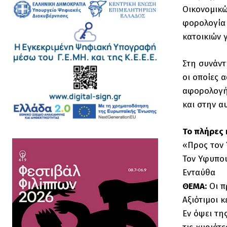
Οικονομικώ
φορολογία 
κατοικιών 
Στη συνάντ
οι οποίες 
αφορολογήτ
και στην α
Το πλήρες 
«Προς τον 
Τον Υφυπου
Εντ
ΘΕΜΑ:
Οι π
Αξιότιμοι 
Εν όψει τη