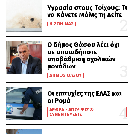
Υγρασία στους Τοίχους: Τι
να Κάνετε Μόλις τη Δείτε
Η ΖΩΉ ΜΑΣ
Ο δήμος Θάσου λέει όχι
σε οποιαδήποτε
υποβάθμιση σχολικών
μονάδων
ΔΉΜΟΣ ΘΆΣΟΥ
Οι επιτυχίες της ΕΛΑΣ και
οι Ρομά
ΆΡΘΡΑ - ΑΠΌΨΕΙΣ &
ΣΥΝΕΝΤΕΎΞΕΙΣ