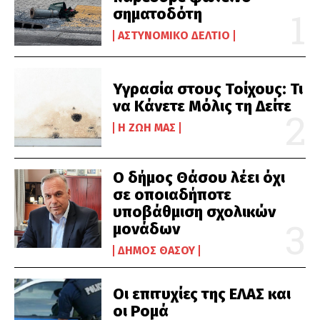
σηματοδότη
ΑΣΤΥΝΟΜΙΚΌ ΔΕΛΤΊΟ
Υγρασία στους Τοίχους: Τι
να Κάνετε Μόλις τη Δείτε
Η ΖΩΉ ΜΑΣ
Ο δήμος Θάσου λέει όχι
σε οποιαδήποτε
υποβάθμιση σχολικών
μονάδων
ΔΉΜΟΣ ΘΆΣΟΥ
Οι επιτυχίες της ΕΛΑΣ και
οι Ρομά